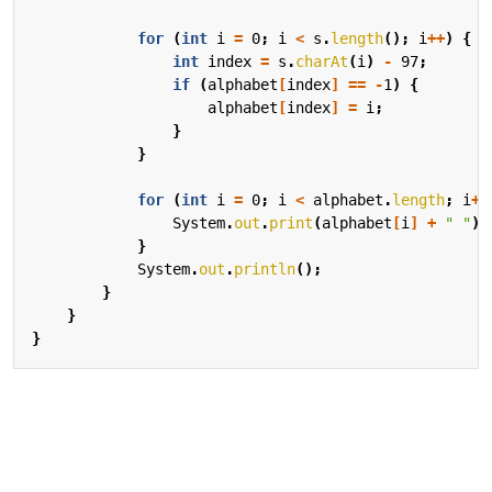
for
(
int
i
=
0
;
i
<
s
.
length
();
i
++
)
{
int
index
=
s
.
charAt
(
i
)
-
97
;
if
(
alphabet
[
index
]
==
-
1
)
{
alphabet
[
index
]
=
i
;
}
}
for
(
int
i
=
0
;
i
<
alphabet
.
length
;
i
++
System
.
out
.
print
(
alphabet
[
i
]
+
" "
);
}
System
.
out
.
println
();
}
}
}