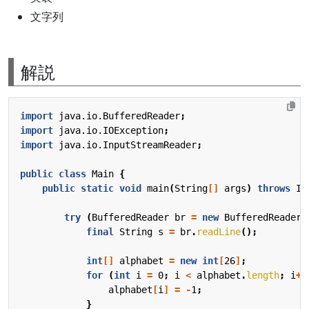
文字列
解説
import
java.io.BufferedReader
;
import
java.io.IOException
;
import
java.io.InputStreamReader
;
public
class
Main
{
public
static
void
main
(
String
[]
args
)
throws
IO
try
(
BufferedReader
br
=
new
BufferedReader
(
final
String
s
=
br
.
readLine
();
int
[]
alphabet
=
new
int
[
26
]
;
for
(
int
i
=
0
;
i
<
alphabet
.
length
;
i
++
alphabet
[
i
]
=
-
1
;
}