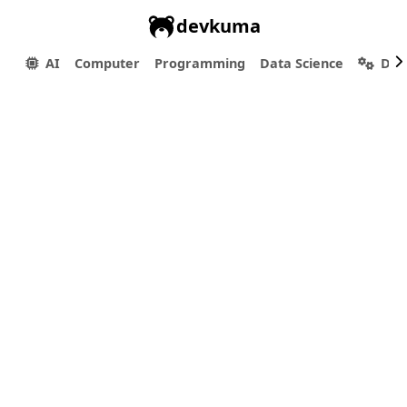
devkuma
AI
Computer
Programming
Data Science
Dev