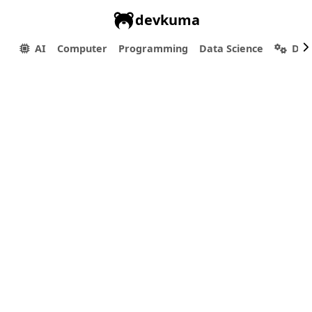
devkuma
AI
Computer
Programming
Data Science
Dev