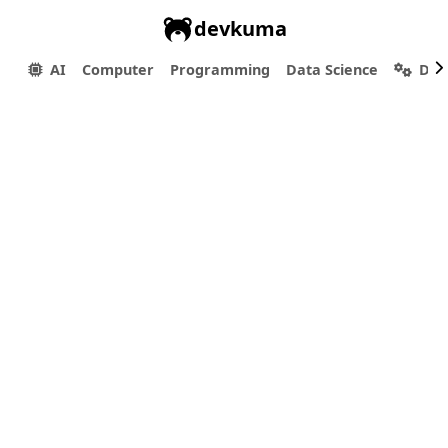
devkuma
AI
Computer
Programming
Data Science
Dev