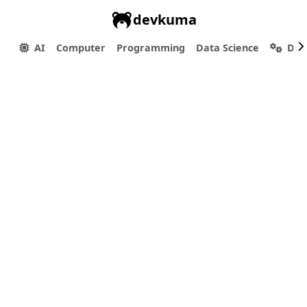
devkuma
AI
Computer
Programming
Data Science
Dev