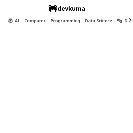
devkuma
AI
Computer
Programming
Data Science
Dev