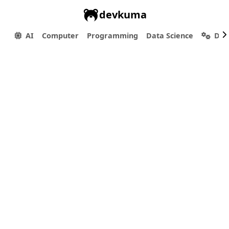
devkuma
AI
Computer
Programming
Data Science
Dev