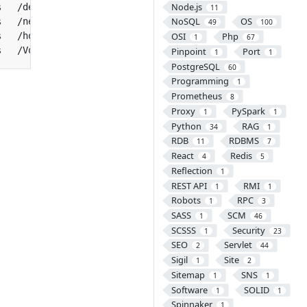
Node.js
11
NoSQL
OS
49
100
OSI
Php
1
67
Pinpoint
Port
1
1
PostgreSQL
60
Programming
1
Prometheus
8
Proxy
PySpark
1
1
Python
RAG
34
1
RDB
RDBMS
11
7
React
Redis
4
5
Reflection
1
REST API
RMI
1
1
Robots
RPC
1
3
SASS
SCM
1
46
SCSSS
Security
1
23
SEO
Servlet
2
44
Sigil
Site
1
2
Sitemap
SNS
1
1
Software
SOLID
1
1
Spinnaker
1