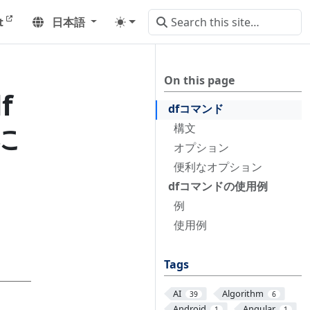
t
日本語
On this page
f
dfコマンド
に
構文
オプション
便利なオプション
dfコマンドの使用例
例
使用例
Tags
AI
Algorithm
39
6
Android
Angular
1
1