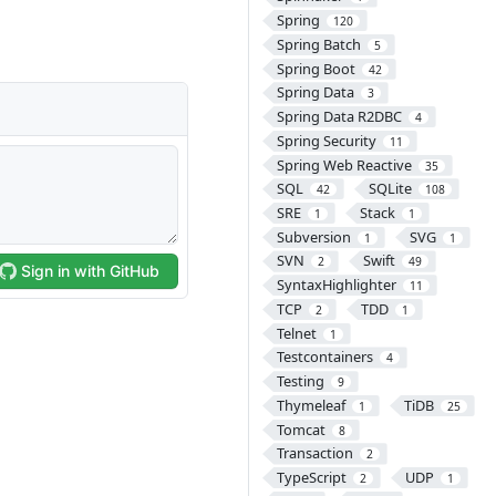
Spring
120
Spring Batch
5
Spring Boot
42
Spring Data
3
Spring Data R2DBC
4
Spring Security
11
Spring Web Reactive
35
SQL
SQLite
42
108
SRE
Stack
1
1
Subversion
SVG
1
1
SVN
Swift
2
49
SyntaxHighlighter
11
TCP
TDD
2
1
Telnet
1
Testcontainers
4
Testing
9
Thymeleaf
TiDB
1
25
Tomcat
8
Transaction
2
TypeScript
UDP
2
1