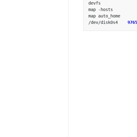
devfs              
map -hosts         
map auto_home      
/dev/disk0s4    
976