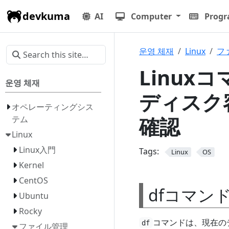
devkuma
AI
Computer
Prog
운영 체재
Linux
フ
Linuxコ
운영 체재
ディスク
オペレーティングシス
確認
テム
Linux
Linux入門
Tags:
Linux
OS
Kernel
CentOS
dfコマン
Ubuntu
Rocky
コマンドは、現在の
df
ファイル管理