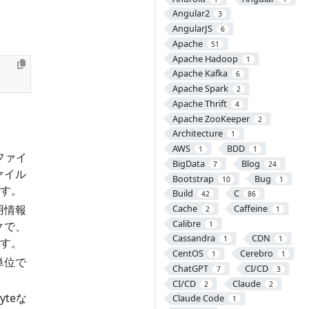
Angular2
3
AngularJS
6
Apache
51
Apache Hadoop
1
Apache Kafka
6
Apache Spark
2
Apache Thrift
4
Apache ZooKeeper
2
Architecture
1
AWS
BDD
1
1
ファイ
BigData
Blog
7
24
ァイル
Bootstrap
Bug
10
1
す。
Build
C
42
86
用情報
Cache
Caffeine
2
1
Calibre
クで、
1
Cassandra
CDN
1
1
す。
CentOS
Cerebro
1
1
単位で
ChatGPT
CI/CD
7
3
CI/CD
Claude
2
2
yteな
Claude Code
1