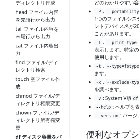
どのわかりやすい容
ディレクトリ作成
,
head ファイル内容
-P
--portabilit
1つのファイルシス
を先頭行から出力
ントデバイス名が2
tail ファイル内容を
ことがあります。
末尾行から出力
,
-T
--print-type
cat ファイル内容出
表示します。特定の
力
使用します。
find ファイル/ディ
,
-t
--type=fstyp
レクトリ検索
ます。
touch 空ファイル作
,
-x
--exclude-ty
成
を調べます。
chmod ファイル/デ
: System V版
-v
df
ィレクトリ権限変更
: ヘルプ
--help
chown ファイル/デ
: バー
--version
ィレクトリ所有権変
更
便利なオプ
df ディスク容量をパ