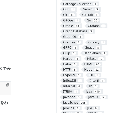
Garbage Collection
1
GCP
Gemini
1
3
Git
GitHub
46
1
GitOps
Go
1
20
Gradle
Grafana
13
5
Graph Database
3
GraphQL
1
Gremlin
Groovy
1
1
GRPC
Guava
4
5
Gulp
Handlebars
1
1
Harbor
HBase
1
12
Helm
HTML
6
65
位で表
HTTP
Hugo
8
22
Hyper-V
IDE
1
8
InfluxDB
IntelliJ
1
1
Internet
IP
6
3
IT用語
Java
1
440
Javadoc
JavaFX
5
12
をわ
JavaScript
205
Jenkins
JPA
1
6