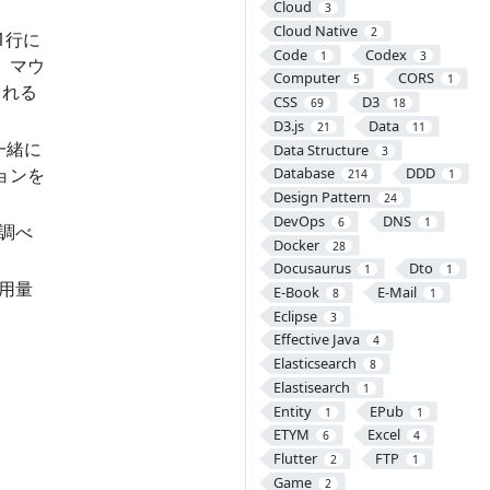
Cloud
3
Cloud Native
2
1行に
Code
Codex
1
3
。マウ
Computer
CORS
5
1
される
CSS
D3
69
18
D3.js
Data
21
11
一緒に
Data Structure
3
ョンを
Database
DDD
214
1
Design Pattern
24
DevOps
DNS
6
1
調べ
Docker
28
Docusaurus
Dto
1
1
用量
E-Book
E-Mail
8
1
Eclipse
3
Effective Java
4
Elasticsearch
8
Elastisearch
1
Entity
EPub
1
1
ETYM
Excel
6
4
Flutter
FTP
2
1
Game
2