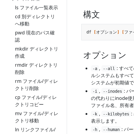
ls ファイル一覧表示
構文
cd 別ディレクトリ
へ移動
pwd 現在のパス確
df 
[
オプション
]
[
ファ
認
mkdir ディレクトリ
オプション
作成
rmdir ディレクトリ
,
: す
-a
--all
削除
ルシステムもすべて
rm ファイル/ディレ
システムが初期値で
クトリ削除
,
: 
-i
--inodes
cp ファイル/ディレ
の代わりにinode
クトリコピー
ファイル名、所有者
mv ファイル/ディレ
,
-k
--kilobytes
クトリ移動
表示します。
,
: パ
ln リンクファイル/
-h
--human