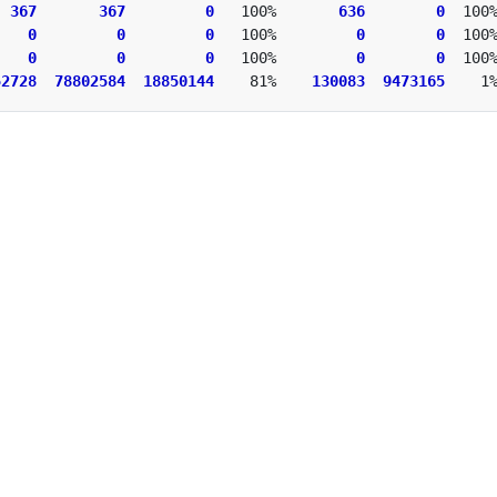
  
367
367
0
   100%       
636
0
    
0
0
0
   100%         
0
0
    
0
0
0
   100%         
0
0
52728
78802584
18850144
    81%    
130083
9473165