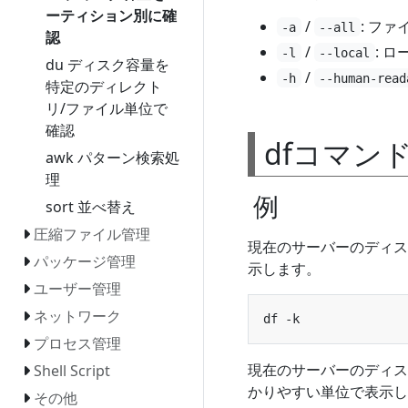
ーティション別に確
/
: フ
-a
--all
認
/
: 
-l
--local
du ディスク容量を
/
-h
--human-read
特定のディレクト
リ/ファイル単位で
確認
dfコマン
awk パターン検索処
理
例
sort 並べ替え
圧縮ファイル管理
現在のサーバーのディス
パッケージ管理
示します。
ユーザー管理
ネットワーク
プロセス管理
現在のサーバーのディス
Shell Script
かりやすい単位で表示し
その他