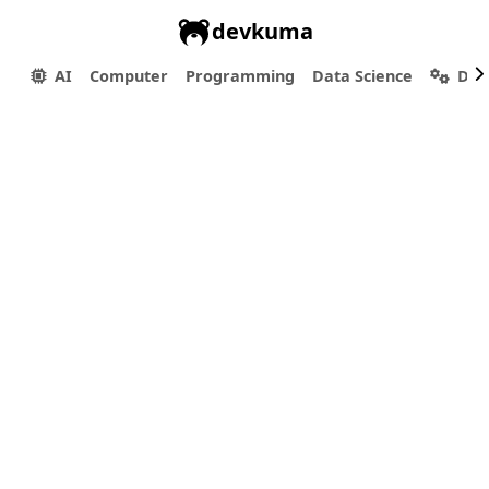
devkuma
AI
Computer
Programming
Data Science
Dev