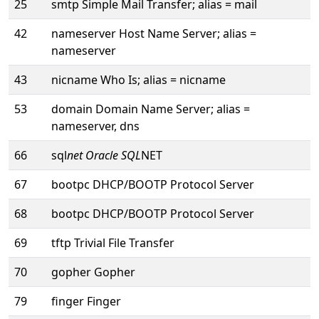
25
smtp Simple Mail Transfer; alias = mail
42
nameserver Host Name Server; alias =
nameserver
43
nicname Who Is; alias = nicname
53
domain Domain Name Server; alias =
nameserver, dns
66
sql
net Oracle SQL
NET
67
bootpc DHCP/BOOTP Protocol Server
68
bootpc DHCP/BOOTP Protocol Server
69
tftp Trivial File Transfer
70
gopher Gopher
79
finger Finger