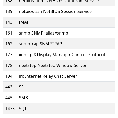
138
netbios-dgm NetBIOS Datagram Service
139
netbios-ssn NetBIOS Session Service
143
IMAP
161
snmp SNMP; alias=snmp
162
snmptrap SNMPTRAP
177
xdmcp X Display Manager Control Protocol
178
nextstep Nextstep Window Server
194
irc Internet Relay Chat Server
443
SSL
445
SMB
1433
SQL