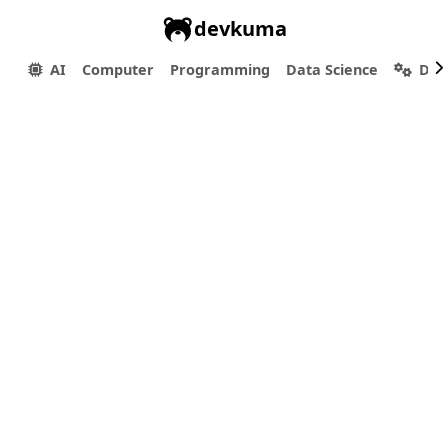
devkuma
AI
Computer
Programming
Data Science
Dev