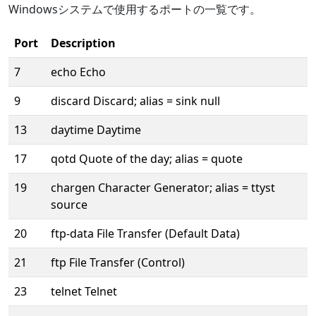
Windowsシステムで使用するポートの一覧です。
Port
Description
7
echo Echo
9
discard Discard; alias = sink null
13
daytime Daytime
17
qotd Quote of the day; alias = quote
19
chargen Character Generator; alias = ttyst
source
20
ftp-data File Transfer (Default Data)
21
ftp File Transfer (Control)
23
telnet Telnet