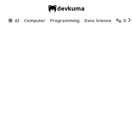
devkuma
AI
Computer
Programming
Data Science
Dev