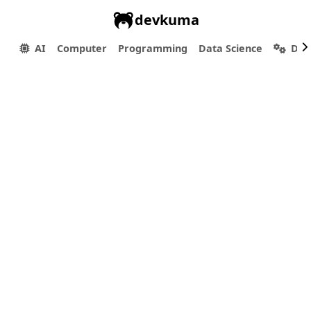
devkuma
AI
Computer
Programming
Data Science
Dev