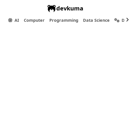
devkuma
AI
Computer
Programming
Data Science
Dev