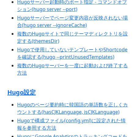
Hugoサーバー起動時のポート指定 - コマンドオプ
ション(hugo server --port)
Hugoサーバーでページ変更内容が反映されない場
合(hugo server --ignoreCache)
複数のHugoサイトで同じテーマディレクトリを設
定する(themesDir)
Hugoで使用していないテンプレートやShortcode
を確認する(hugo --printUnusedTemplates)
複数のHugoサーバーを一度に起動および終了する
方法
Hugo設定
Hugoのページ要約時に韓国語の単語数を正しくカ
ウントする(hasCJKLanguage, isCJKLanguage)
Hugoで構成ファイル(config.yml)に設定された情
報を参照する方法
HugoにGoogle Analyticsのトラッキングコードを