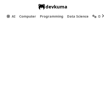
devkuma
AI
Computer
Programming
Data Science
Dev