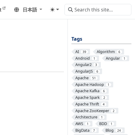
t
日本語
Tags
AI
Algorithm
39
6
Android
Angular
1
1
Angular2
3
AngularJS
6
Apache
51
Apache Hadoop
1
Apache Kafka
6
Apache Spark
2
Apache Thrift
4
Apache ZooKeeper
2
Architecture
1
AWS
BDD
1
1
BigData
Blog
7
24