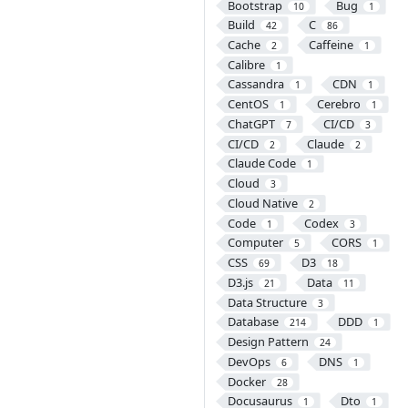
Bootstrap
Bug
10
1
Build
C
42
86
Cache
Caffeine
2
1
Calibre
1
Cassandra
CDN
1
1
CentOS
Cerebro
1
1
ChatGPT
CI/CD
7
3
CI/CD
Claude
2
2
Claude Code
1
Cloud
3
Cloud Native
2
Code
Codex
1
3
Computer
CORS
5
1
CSS
D3
69
18
D3.js
Data
21
11
Data Structure
3
Database
DDD
214
1
Design Pattern
24
DevOps
DNS
6
1
Docker
28
Docusaurus
Dto
1
1