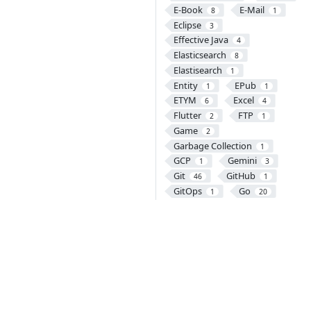
E-Book
E-Mail
8
1
Eclipse
3
Effective Java
4
Elasticsearch
8
Elastisearch
1
Entity
EPub
1
1
ETYM
Excel
6
4
Flutter
FTP
2
1
Game
2
Garbage Collection
1
GCP
Gemini
1
3
Git
GitHub
46
1
GitOps
Go
1
20
Gradle
Grafana
13
5
Graph Database
3
GraphQL
1
Gremlin
Groovy
1
1
GRPC
Guava
4
5
Gulp
Handlebars
1
1
Harbor
HBase
1
12