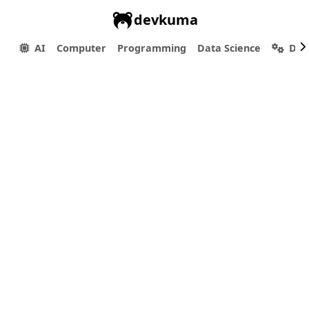
devkuma
AI
Computer
Programming
Data Science
Dev