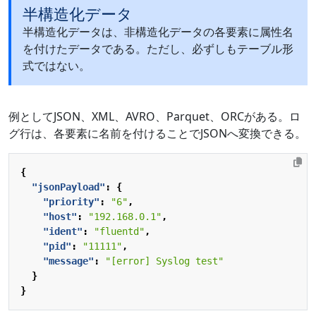
半構造化データ
半構造化データは、非構造化データの各要素に属性名
を付けたデータである。ただし、必ずしもテーブル形
式ではない。
例としてJSON、XML、AVRO、Parquet、ORCがある。ロ
グ行は、各要素に名前を付けることでJSONへ変換できる。
{
"jsonPayload"
:
{
"priority"
:
"6"
,
"host"
:
"192.168.0.1"
,
"ident"
:
"fluentd"
,
"pid"
:
"11111"
,
"message"
:
"[error] Syslog test"
}
}