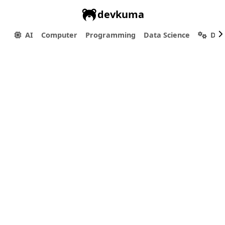
devkuma
AI
Computer
Programming
Data Science
Dev