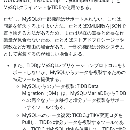
Workbench、mysqldump、Mydumper/myloader）と
MySQLクライアントをTiDBで使用できる。
ただし、MySQLの一部機能はサポートされない。これは、
問題を解決するよりよい方法、たとえばXML関数をJSONで
置き換える方法があるため、または現在の需要と必要な作
業量が見合わないため、たとえばストアドプロシージャや
関数などが理由の場合がある。一部の機能は分散システム
として実装するのが難しい場合もある。
また、TiDBはMySQLレプリケーションプロトコルをサ
ポートしないが、MySQLからデータを複製するための
特定ツールを提供する。
MySQLからのデータ複製: TiDB Data
Migration（DM）は、MySQL/MariaDBからTiDB
への完全なデータ移行と増分データ複製をサポー
トするツールである。
MySQLへのデータ複製: TiCDCはTiKV変更ログを
Pullし、TiDBの増分データを複製するツールであ
る。TiCDCはMySQL sinkを使用して、TiDBの増分