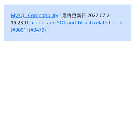
MySQL Compatibility
最終更新日 2022-07-21
19:23:10:
cloud: add SQL and TiFlash related docs
(#9001) (#9479)