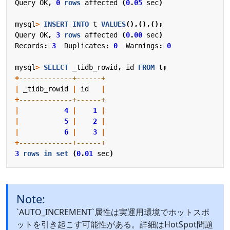
Query
OK
,
0
rows
affected
(
0
.
05
sec
)
mysql
>
INSERT
INTO
t
VALUES
(),(),();
Query
OK
,
3
rows
affected
(
0
.
00
sec
)
Records
:
3
Duplicates
:
0
Warnings
:
0
mysql
>
SELECT
_tidb_rowid
,
id
FROM
t
;
+
|
_tidb_rowid
|
id
|
+
|
4
|
1
|
|
5
|
2
|
|
6
|
3
|
+
3
rows
in
set
(
0
.
01
sec
)
Note:
`AUTO_INCREMENT`属性は実運用環境でホットスポ
ットを引き起こす可能性がある。詳細はHotSpot問題