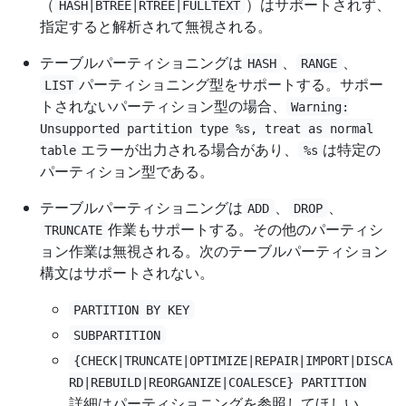
（
）はサポートされず、
HASH|BTREE|RTREE|FULLTEXT
指定すると解析されて無視される。
テーブルパーティショニングは
、
、
HASH
RANGE
パーティショニング型をサポートする。サポー
LIST
トされないパーティション型の場合、
Warning:
Unsupported partition type %s, treat as normal
エラーが出力される場合があり、
は特定の
table
%s
パーティション型である。
テーブルパーティショニングは
、
、
ADD
DROP
作業もサポートする。その他のパーティシ
TRUNCATE
ョン作業は無視される。次のテーブルパーティション
構文はサポートされない。
PARTITION BY KEY
SUBPARTITION
{CHECK|TRUNCATE|OPTIMIZE|REPAIR|IMPORT|DISCA
RD|REBUILD|REORGANIZE|COALESCE} PARTITION
詳細はパーティショニングを参照してほしい。