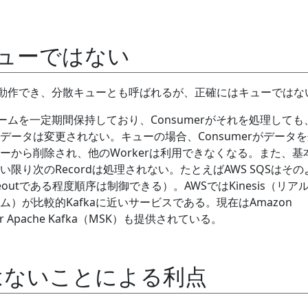
はキューではない
うに動作でき、分散キューとも呼ばれるが、正確にはキューではな
リームを一定期間保持しており、Consumerがそれを処理しても
データは変更されない。キューの場合、Consumerがデータ
ーから削除され、他のWorkerは利用できなくなる。また、基
限り次のRecordは処理されない。たとえばAWS SQSはその
y timeoutである程度順序は制御できる）。AWSではKinesis（リア
）が比較的Kafkaに近いサービスである。現在はAmazon
g for Apache Kafka（MSK）も提供されている。
はないことによる利点