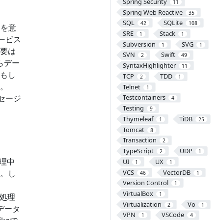
Spring Security
11
Spring Web Reactive
35
SQL
SQLite
42
108
とを意
SRE
Stack
1
1
ービス
Subversion
SVG
1
1
要は
SVN
Swift
2
49
らデー
SyntaxHighlighter
11
もし
TCP
TDD
2
1
。
Telnet
1
セージ
Testcontainers
4
Testing
9
Thymeleaf
TiDB
1
25
Tomcat
8
Transaction
2
TypeScript
UDP
2
1
処理中
UI
UX
1
1
VCS
VectorDB
。し
46
1
Version Control
1
VirtualBox
1
を処理
Virtualization
Vo
2
1
データ
VPN
VSCode
1
4