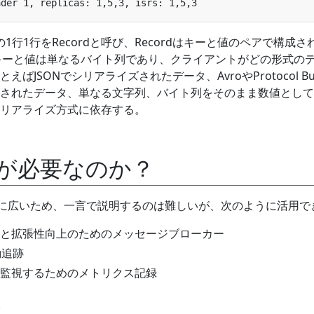
の1行1行をRecordと呼び、Recordはキーと値のペアで構成さ
にとってキーと値は単なるバイト列であり、クライアントがどの形式の
JSONでシリアライズされたデータ、AvroやProtocol Buff
されたデータ、単なる文字列、バイト列をそのまま数値として
リアライズ方式に依存する。
kaが必要なのか？
非常に広いため、一言で説明するのは難しいが、次のように活用で
と拡張性向上のためのメッセージブローカー
動追跡
監視するためのメトリクス記録