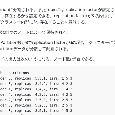
itionに分割される。またTopicにはreplication factorが設定
くつ存在するかを設定できる。replication factorが3であれば
タ複製がクラスター内部に3つ存在することを意味する。
ある複製は1つのノードによって保持される。
artition数が8でreplication factorが3の場合、クラスター
rtitionデータが分散して配置される。
）コマンドの出力は次のようになる。ノード数は5台である。