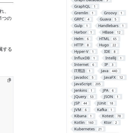
3
GraphQL
1
され、
Gremlin
Groovy
1
1
、1つの
GRPC
Guava
4
5
Gulp
Handlebars
1
1
Harbor
HBase
1
12
Helm
HTML
6
65
HTTP
Hugo
8
22
に属する
Hyper-V
IDE
1
8
InfluxDB
IntelliJ
1
1
Internet
IP
6
3
IT用語
Java
1
440
Javadoc
JavaFX
5
12
JavaScript
205
Jenkins
JPA
1
6
JQuery
JSON
53
1
JSP
JUnit
44
18
JVM
Kafka
6
1
Kibana
Kotest
1
78
Kotlin
Ktor
160
2
Kubernetes
21