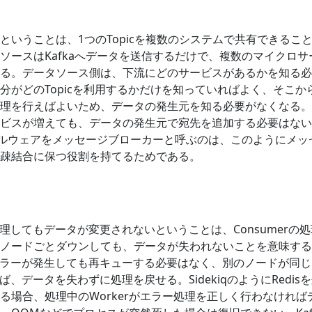
ということは、1つのTopicを複数のシステムで共有できるこ
ソースはKafkaへデータを送信するだけで、複数のマイクロサ
る。データソース側は、下流にどのサービスがあるかを知る必
分がどのTopicを利用するかだけを知っていればよく、そこか
理を行えばよいため、データの発生元を知る必要がなくなる。
ビスが増えても、データの発生元で宛先を追加する必要はない
ミドルウェアをメッセージブローカーと呼ぶのは、このようにメッ
疎結合に保つ役割を持てるためである。
を処理してもデータが変更されないということは、Consumerの
ノードごとダウンしても、データが失われないことを意味する
rでエラーが発生しても再キューする必要はなく、別のノードが同じ
れば、データを失わずに処理を戻せる。SidekiqのようにRedis
る場合、処理中のWorkerがエラー処理を正しく行わなければ