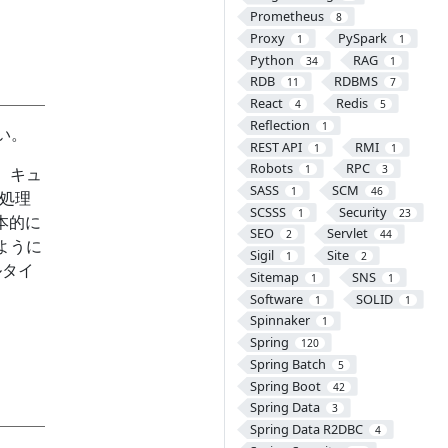
Prometheus
8
Proxy
PySpark
1
1
Python
RAG
34
1
RDB
RDBMS
11
7
React
Redis
4
5
Reflection
1
い。
REST API
RMI
1
1
Robots
RPC
1
3
、キュ
SASS
SCM
1
46
を処理
SCSSS
Security
1
23
本的に
SEO
Servlet
2
44
ように
Sigil
Site
1
2
ルタイ
Sitemap
SNS
1
1
Software
SOLID
1
1
Spinnaker
1
Spring
120
Spring Batch
5
Spring Boot
42
Spring Data
3
Spring Data R2DBC
4