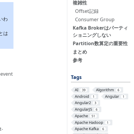
複雑性
Offset記録
いわ
Consumer Group
Kafka Brokerはパーティ
とは
ショニングしない
Partition数算定の重要性
まとめ
参考
 event
Tags
AI
Algorithm
39
6
Android
Angular
1
1
Angular2
3
AngularJS
6
Apache
51
Apache Hadoop
1
t-
Apache Kafka
6