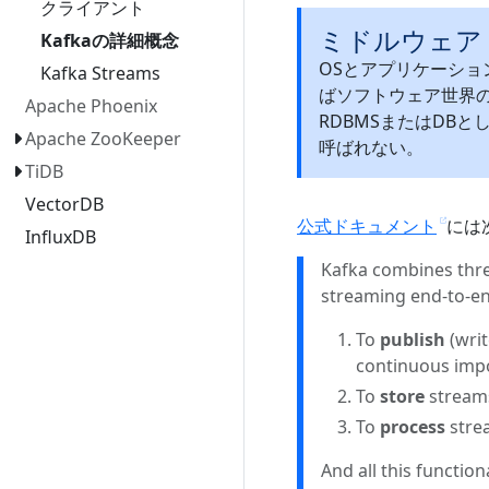
クライアント
ミドルウェア（m
Kafkaの詳細概念
OSとアプリケーシ
Kafka Streams
ばソフトウェア世界の
Apache Phoenix
RDBMSまたはDB
Apache ZooKeeper
呼ばれない。
TiDB
VectorDB
公式ドキュメント
には
InfluxDB
Kafka combines thre
streaming end-to-end
To
publish
(wri
continuous impo
To
store
streams
To
process
strea
And all this functiona