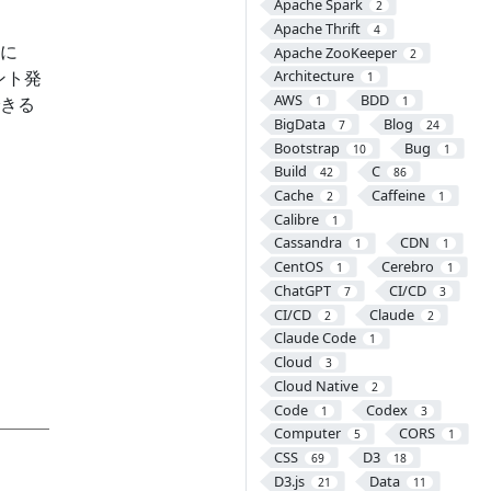
Apache Spark
2
Apache Thrift
4
に
Apache ZooKeeper
2
ント発
Architecture
1
AWS
BDD
きる
1
1
BigData
Blog
7
24
Bootstrap
Bug
10
1
Build
C
42
86
Cache
Caffeine
2
1
Calibre
1
Cassandra
CDN
1
1
CentOS
Cerebro
1
1
ChatGPT
CI/CD
7
3
CI/CD
Claude
2
2
Claude Code
1
Cloud
3
Cloud Native
2
Code
Codex
1
3
Computer
CORS
5
1
CSS
D3
69
18
D3.js
Data
21
11