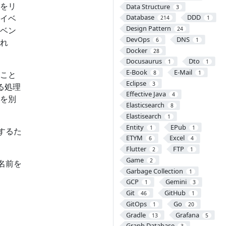
をリ
Data Structure
3
イベ
Database
DDD
214
1
Design Pattern
ベン
24
DevOps
DNS
6
1
れ
Docker
28
Docusaurus
Dto
1
1
E-Book
E-Mail
こと
8
1
Eclipse
3
る処理
Effective Java
4
を別
Elasticsearch
8
Elastisearch
1
Entity
EPub
1
1
するた
ETYM
Excel
6
4
Flutter
FTP
2
1
Game
2
は名前を
Garbage Collection
1
GCP
Gemini
1
3
Git
GitHub
46
1
GitOps
Go
1
20
Gradle
Grafana
13
5
Graph Database