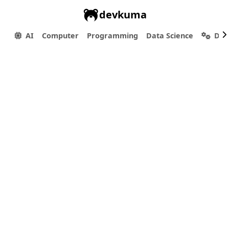
devkuma
AI
Computer
Programming
Data Science
Dev