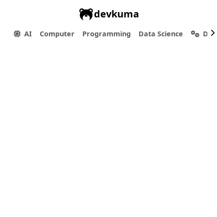
devkuma
AI
Computer
Programming
Data Science
Dev