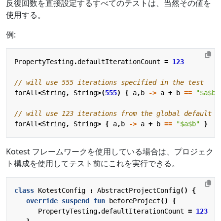
反復回数を直接設定するすべてのテストは、当然その値を
使用する。
例:
PropertyTesting
.
defaultIterationCount
=
123
forAll
<
String
,
String
>(
555
)
{
a
,
b
->
a
+
b
==
"
$a$b
"
forAll
<
String
,
String
>
{
a
,
b
->
a
+
b
==
"
$a$b
"
}
Kotest フレームワークを使用している場合は、プロジェク
ト構成を使用してテスト前にこれを実行できる。
class
KotestConfig
:
AbstractProjectConfig
()
{
override
suspend
fun
beforeProject
()
{
PropertyTesting
.
defaultIterationCount
=
123