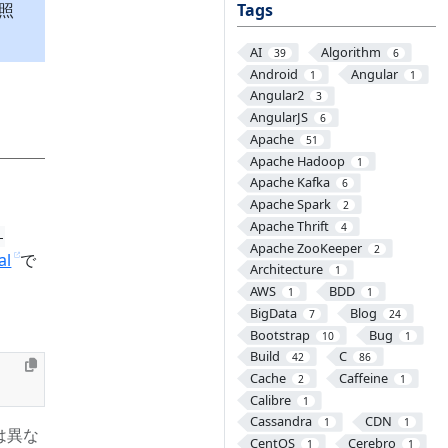
参照
Tags
AI
Algorithm
39
6
Android
Angular
1
1
Angular2
3
AngularJS
6
Apache
51
Apache Hadoop
1
Apache Kafka
6
Apache Spark
2
Apache Thrift
4
-
Apache ZooKeeper
2
al
で
Architecture
1
AWS
BDD
1
1
BigData
Blog
7
24
Bootstrap
Bug
10
1
Build
C
42
86
Cache
Caffeine
2
1
Calibre
1
Cassandra
CDN
1
1
は異な
CentOS
Cerebro
1
1