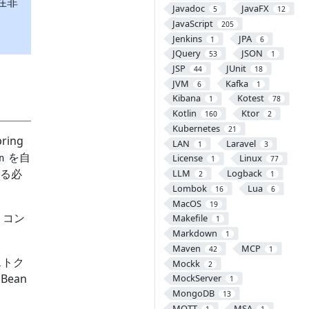
現在非
Javadoc
JavaFX
5
12
JavaScript
205
Jenkins
JPA
1
6
JQuery
JSON
53
1
JSP
JUnit
44
18
JVM
Kafka
6
1
Kibana
Kotest
1
78
Kotlin
Ktor
160
2
Kubernetes
21
ing
LAN
Laravel
1
3
を自
License
Linux
n
1
77
る必
LLM
Logback
2
1
Lombok
Lua
16
6
MacOS
19
リコン
Makefile
1
Markdown
1
Maven
MCP
42
1
ストク
Mockk
2
Bean
MockServer
1
MongoDB
13
MQTT
MSA
1
1