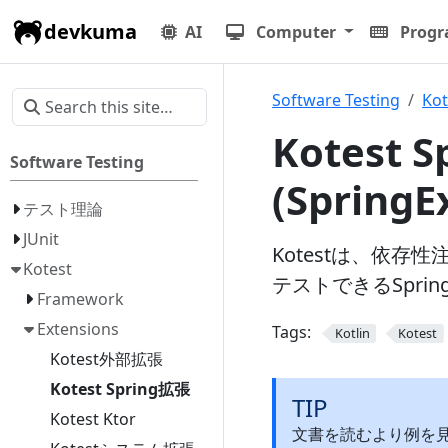
devkuma
AI
Computer
Prog
Software Testing
Kot
Kotest 
Software Testing
(SpringE
テスト理論
JUnit
Kotestは、依存
Kotest
テストできるSpri
Framework
Extensions
Tags:
Kotlin
Kotest
Kotest外部拡張
Kotest Spring拡張
TIP
Kotest Ktor
文書を読むより例を見たい場合