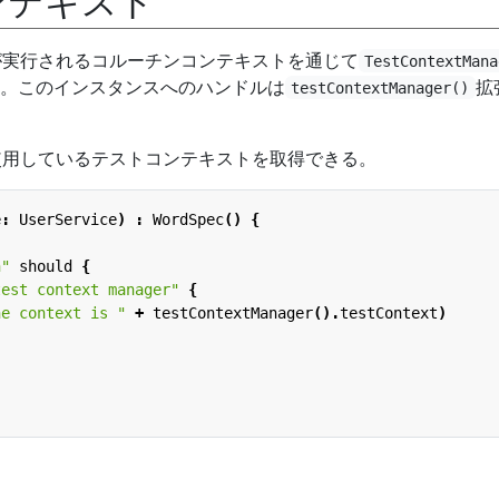
ンテキスト
トが実行されるコルーチンコンテキストを通じて
TestContextMana
。このインスタンスへのハンドルは
拡
testContextManager()
gが使用しているテストコンテキストを取得できる。
e
:
UserService
)
:
WordSpec
()
{
n"
should
{
test context manager"
{
he context is "
+
testContextManager
().
testContext
)