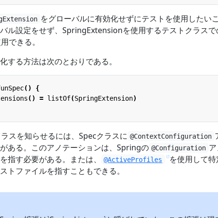
をグローバルに有効化せずにテストを使用したい
gExtension
ル設定をせず、SpringExtensionを使用するテストクラス
て使用できる。
化する方法は次のとおりである。
FunSpec
()
{
tensions
()
=
listOf
(
SpringExtension
)
成クラスを知らせるには、Specクラスに
@ContextConfiguration
ある。このアノテーションは、Springの
ア
@Configuration
を指す必要がある。または、
を使用して特
@ActiveProfiles
ストファイルを指すこともできる。