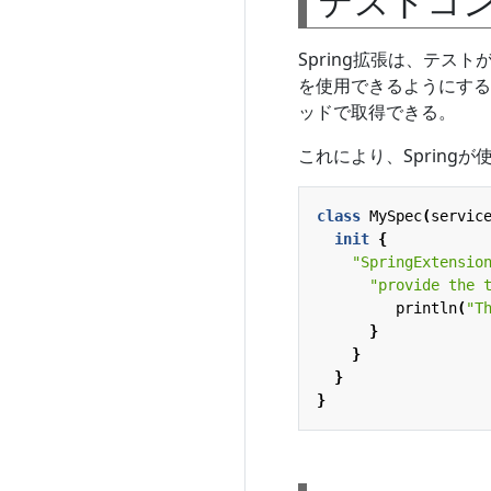
テストコ
Spring拡張は、テス
を使用できるようにする
ッドで取得できる。
これにより、Sprin
class
MySpec
(
servic
init
{
"SpringExtensio
"provide the 
println
(
"T
}
}
}
}