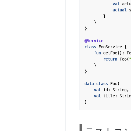
val
act
actual
}
}
}
@Service
class
FooService
{
fun
getFoo
():
F
return
Foo
(
}
}
data
class
Foo
(
val
id
:
String
,
val
title
:
Stri
)