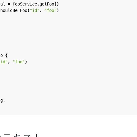
ual
=
fooService
.
getFoo
()
shouldBe
Foo
(
"id"
,
"foo"
)
oo
{
"id"
,
"foo"
)
ng
,