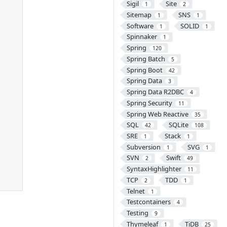
Sigil
Site
1
2
Sitemap
SNS
1
1
Software
SOLID
1
1
Spinnaker
1
Spring
120
Spring Batch
5
Spring Boot
42
Spring Data
3
Spring Data R2DBC
4
Spring Security
11
Spring Web Reactive
35
SQL
SQLite
42
108
SRE
Stack
1
1
Subversion
SVG
1
1
SVN
Swift
2
49
SyntaxHighlighter
11
TCP
TDD
2
1
Telnet
1
Testcontainers
4
Testing
9
Thymeleaf
TiDB
1
25