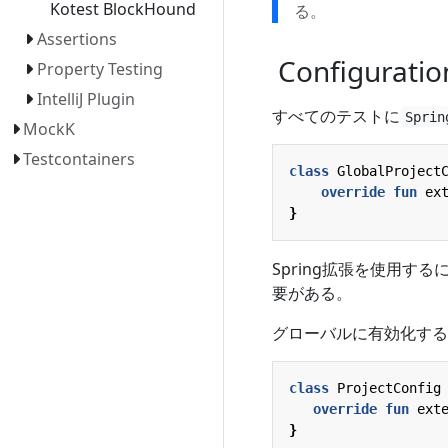
Kotest BlockHound
る。
Assertions
Configuratio
Property Testing
IntelliJ Plugin
すべてのテストに
Sprin
MockK
Testcontainers
class
GlobalProject
override
fun
ex
}
Spring拡張を使用
要がある。
グローバルに有効化する
class
ProjectConfig
override
fun
ext
}