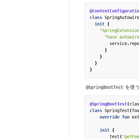
@ContextConfigurati
class
SpringAutowir
init
{
"SpringExtensio
"have autowir
service
.
rep
}
}
}
}
を使
@SpringBootTest
@SpringBootTest
(
cla
class
SpringTest
(
fo
override
fun
ex
init
{
test
(
"getFo