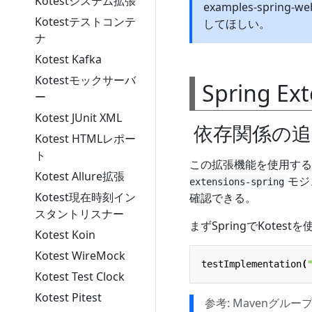
Kotestシステム拡張
examples-sprin
Kotestテストコンテ
してほしい。
ナ
Kotest Kafka
Kotestモックサーバ
Spring Ex
ー
Kotest JUnit XML
依存関係の追
Kotest HTMLレポー
ト
この拡張機能を使用する
Kotest Allure拡張
モジ
extensions-spring
Kotest現在時刻イン
確認できる。
スタントリスナー
まずSpringでKote
Kotest Koin
Kotest WireMock
testImplementation
(
Kotest Test Clock
Kotest Pitest
参考: Mavenグル