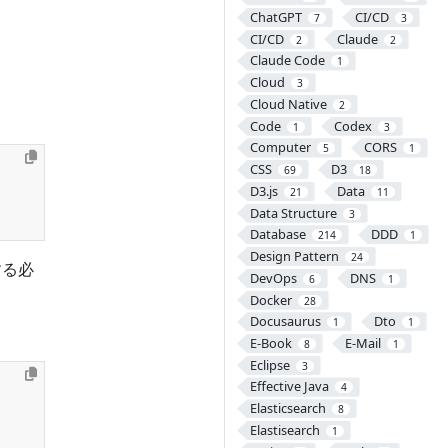
ChatGPT
CI/CD
7
3
CI/CD
Claude
2
2
Claude Code
1
Cloud
3
Cloud Native
2
Code
Codex
1
3
Computer
CORS
5
1
CSS
D3
69
18
D3.js
Data
21
11
Data Structure
3
Database
DDD
214
1
Design Pattern
24
する必
DevOps
DNS
6
1
Docker
28
Docusaurus
Dto
1
1
E-Book
E-Mail
8
1
Eclipse
3
Effective Java
4
Elasticsearch
8
Elastisearch
1