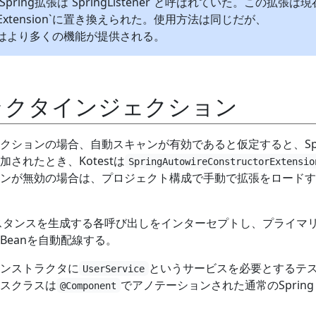
は、Spring拡張は`SpringListener`と呼ばれていた。この拡張は
gExtension`に置き換えられた。使用方法は同じだが、
ion`にはより多くの機能が提供される。
ラクタインジェクション
クションの場合、自動スキャンが有効であると仮定すると、Spr
されたとき、Kotestは
SpringAutowireConstructorExtensio
ンが無効の場合は、プロジェクト構成で手動で拡張をロードす
ンスタンスを生成する各呼び出しをインターセプトし、プライマ
Beanを自動配線する。
ンストラクタに
というサービスを必要とするテ
UserService
スクラスは
でアノテーションされた通常のSpring 
@Component