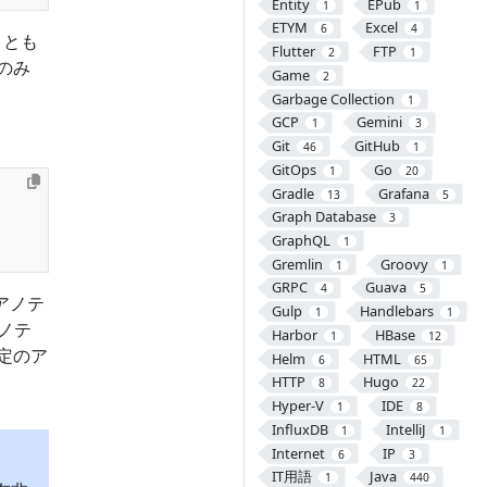
Entity
EPub
1
1
ETYM
Excel
6
4
ことも
Flutter
FTP
2
1
でのみ
Game
2
Garbage Collection
1
GCP
Gemini
1
3
Git
GitHub
46
1
GitOps
Go
1
20
Gradle
Grafana
13
5
Graph Database
3
GraphQL
1
Gremlin
Groovy
1
1
GRPC
Guava
4
5
アノテ
Gulp
Handlebars
1
1
ノテ
Harbor
HBase
1
12
定のア
Helm
HTML
6
65
HTTP
Hugo
8
22
Hyper-V
IDE
1
8
InfluxDB
IntelliJ
1
1
Internet
IP
6
3
IT用語
Java
1
440