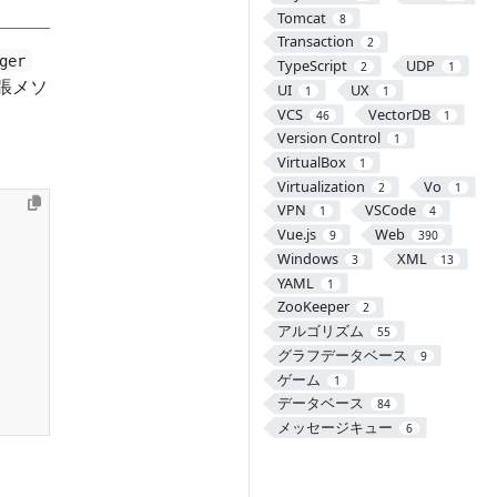
Tomcat
8
Transaction
2
ger
TypeScript
UDP
2
1
張メソ
UI
UX
1
1
VCS
VectorDB
46
1
Version Control
1
VirtualBox
1
Virtualization
Vo
2
1
VPN
VSCode
1
4
Vue.js
Web
9
390
Windows
XML
3
13
YAML
1
ZooKeeper
2
アルゴリズム
55
グラフデータベース
9
ゲーム
1
データベース
84
メッセージキュー
6