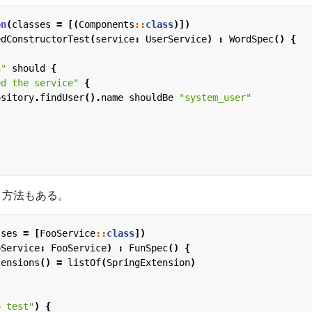
on
(
classes
=
[(
Components
::
class
)])
edConstructorTest
(
service
:
UserService
)
:
WordSpec
()
{
n"
should
{
ed the service"
{
ository
.
findUser
().
name
shouldBe
"system_user"
う方法もある。
sses
=
[
FooService
::
class
])
oService
:
FooService
)
:
FunSpec
()
{
tensions
()
=
listOf
(
SpringExtension
)
o test"
)
{