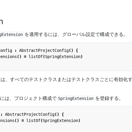
n
を適用するには、グローバル設定で構成できる。
gExtension
Config
:
AbstractProjectConfig
()
{
tensions
()
=
listOf
(
SpringExtension
)
するには、すべてのテストクラスまたはテストクラスごとに有効化
には、プロジェクト構成で
を登録する。
SpringExtension
:
AbstractProjectConfig
()
{
ensions
()
=
listOf
(
SpringExtension
)