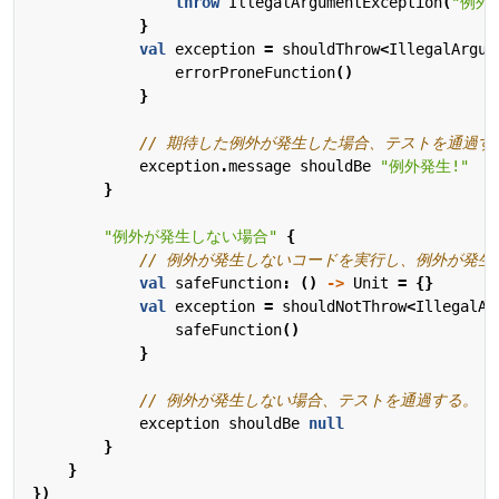
throw
IllegalArgumentException
(
"例外
}
val
exception
=
shouldThrow
<
IllegalArgum
errorProneFunction
()
}
exception
.
message
shouldBe
"例外発生!"
}
"例外が発生しない場合"
{
val
safeFunction
:
()
->
Unit
=
{}
val
exception
=
shouldNotThrow
<
IllegalAr
safeFunction
()
}
exception
shouldBe
null
}
}
})