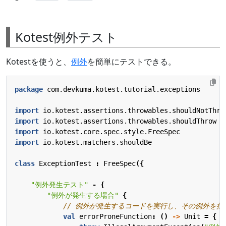
Kotest例外テスト
Kotestを使うと、
例外
を簡単にテストできる。
package
com.devkuma.kotest.tutorial.exceptions
import
io.kotest.assertions.throwables.shouldNotThro
import
io.kotest.assertions.throwables.shouldThrow
import
io.kotest.core.spec.style.FreeSpec
import
io.kotest.matchers.shouldBe
class
ExceptionTest
:
FreeSpec
({
"例外発生テスト"
-
{
"例外が発生する場合"
{
val
errorProneFunction
:
()
->
Unit
=
{