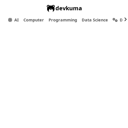
devkuma
AI
Computer
Programming
Data Science
Dev