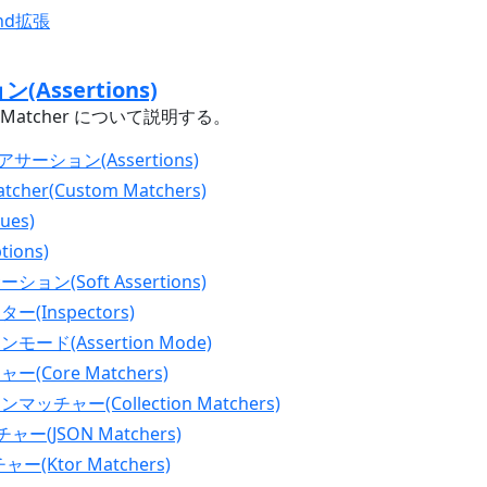
und拡張
(Assertions)
on と Matcher について説明する。
サーション(Assertions)
cher(Custom Matchers)
ues)
tions)
ション(Soft Assertions)
ー(Inspectors)
ンモード(Assertion Mode)
ー(Core Matchers)
マッチャー(Collection Matchers)
チャー(JSON Matchers)
チャー(Ktor Matchers)