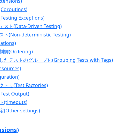
ensions)
oroutines)
sting Exceptions)
ト(Data-Driven Testing)
Non-deterministic Testing)
ations)
御(Ordering)
たテストのグループ化(Grouping Tests with Tags)
sources)
uration)
リ(Test Factories)
est Output)
timeouts)
Other settings)
sions)