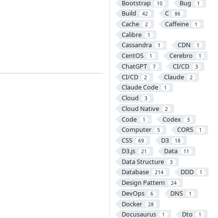
Bootstrap
Bug
10
1
Build
C
42
86
Cache
Caffeine
2
1
Calibre
1
Cassandra
CDN
1
1
CentOS
Cerebro
1
1
ChatGPT
CI/CD
7
3
CI/CD
Claude
2
2
Claude Code
1
Cloud
3
Cloud Native
2
Code
Codex
1
3
Computer
CORS
5
1
CSS
D3
69
18
D3.js
Data
21
11
Data Structure
3
Database
DDD
214
1
Design Pattern
24
DevOps
DNS
6
1
Docker
28
Docusaurus
Dto
1
1