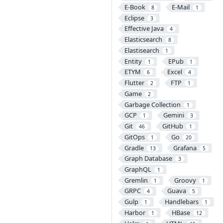
E-Book
E-Mail
8
1
Eclipse
3
Effective Java
4
Elasticsearch
8
Elastisearch
1
Entity
EPub
1
1
ETYM
Excel
6
4
Flutter
FTP
2
1
Game
2
Garbage Collection
1
GCP
Gemini
1
3
Git
GitHub
46
1
GitOps
Go
1
20
Gradle
Grafana
13
5
Graph Database
3
GraphQL
1
Gremlin
Groovy
1
1
GRPC
Guava
4
5
Gulp
Handlebars
1
1
Harbor
HBase
1
12