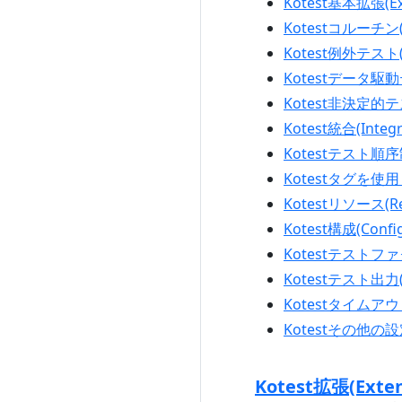
Kotest基本拡張(Ext
Kotestコルーチン(C
Kotest例外テスト(Te
Kotestデータ駆動テス
Kotest非決定的テスト(
Kotest統合(Integr
Kotestテスト順序制
Kotestタグを使用し
Kotestリソース(Re
Kotest構成(Config
Kotestテストファクト
Kotestテスト出力(T
Kotestタイムアウト(
Kotestその他の設定(
Kotest拡張(Exten