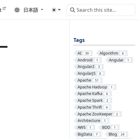
t
日本語
Tags
ー
AI
Algorithm
39
6
Android
Angular
1
1
Angular2
3
AngularJS
6
Apache
51
Apache Hadoop
1
Apache Kafka
6
Apache Spark
2
Apache Thrift
4
Apache ZooKeeper
2
Architecture
1
AWS
BDD
1
1
BigData
Blog
7
24