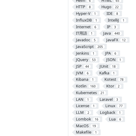
Helm
HTML
6
65
HTTP
Hugo
8
22
Hyper-V
IDE
1
8
InfluxDB
IntelliJ
1
1
Internet
IP
6
3
IT用語
Java
1
440
Javadoc
JavaFX
5
12
JavaScript
205
Jenkins
JPA
1
6
JQuery
JSON
53
1
JSP
JUnit
44
18
JVM
Kafka
6
1
Kibana
Kotest
1
78
Kotlin
Ktor
160
2
Kubernetes
21
LAN
Laravel
1
3
License
Linux
1
77
LLM
Logback
2
1
Lombok
Lua
16
6
MacOS
19
Makefile
1