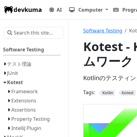
devkuma
AI
Computer
Prog
Software Testing
Kot
Kotest
Software Testing
ムワーク
テスト理論
JUnit
Kotlinのテス
Kotest
Framework
Tags:
Kotlin
Kotest
Extensions
Assertions
Property Testing
IntelliJ Plugin