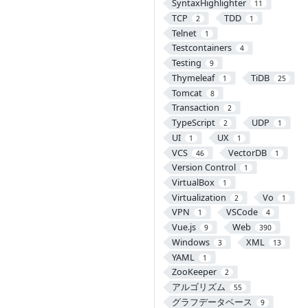
SyntaxHighlighter
11
TCP
TDD
2
1
Telnet
1
Testcontainers
4
Testing
9
Thymeleaf
TiDB
1
25
Tomcat
8
Transaction
2
TypeScript
UDP
2
1
UI
UX
1
1
VCS
VectorDB
46
1
Version Control
1
VirtualBox
1
Virtualization
Vo
2
1
VPN
VSCode
1
4
Vue.js
Web
9
390
Windows
XML
3
13
YAML
1
ZooKeeper
2
アルゴリズム
55
グラフデータベース
9