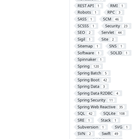
REST API
RMI
1
1
Robots
RPC
1
3
SASS
SCM
1
46
SCSSS
Security
1
23
SEO
Servlet
2
44
Sigil
Site
1
2
Sitemap
SNS
1
1
Software
SOLID
1
1
Spinnaker
1
Spring
120
Spring Batch
5
Spring Boot
42
Spring Data
3
Spring Data R2DBC
4
Spring Security
11
Spring Web Reactive
35
SQL
SQLite
42
108
SRE
Stack
1
1
Subversion
SVG
1
1
SVN
Swift
2
49