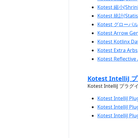
Kotest 縮小(Shrin
Kotest 統計(Statist
Kotest グローバル設定
Kotest Arrow Ge
Kotest Kotlinx D
Kotest Extra Arbs
Kotest Reflective
Kotest IntelliJ
Kotest IntelliJ
Kotest IntelliJ P
Kotest Intelli
Kotest IntelliJ 