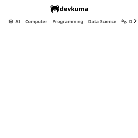
devkuma
AI
Computer
Programming
Data Science
Dev