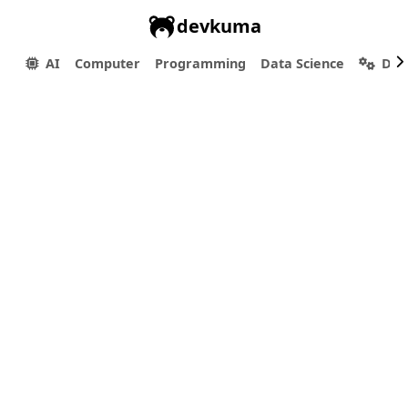
devkuma
AI
Computer
Programming
Data Science
Dev