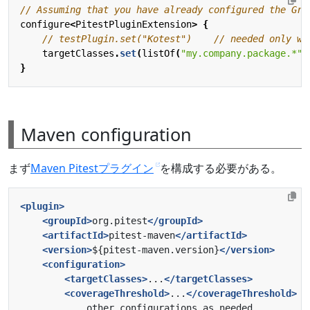
configure
<
PitestPluginExtension
>
{
targetClasses
.
set
(
listOf
(
"my.company.package.*"
)
}
Maven configuration
まず
Maven Pitestプラグイン
を構成する必要がある。
<plugin>
<groupId>
org.pitest
</groupId>
<artifactId>
pitest-maven
</artifactId>
<version>
${pitest-maven.version}
</version>
<configuration>
<targetClasses>
...
</targetClasses>
<coverageThreshold>
...
</coverageThreshold>