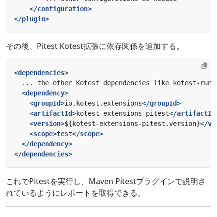
</configuration>
</plugin>
その後、Pitest Kotest拡張に依存関係を追加する。
<dependencies>
<dependency>
<groupId>
io.kotest.extensions
</groupId>
<artifactId>
kotest-extensions-pitest
</artifactId
<version>
${kotest-extensions-pitest.version}
</ve
<scope>
test
</scope>
</dependency>
</dependencies>
これでPitestを実行し、Maven Pitestプラグインで説明さ
れているようにレポートを取得できる。