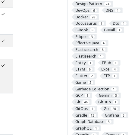
✓
Design Pattern
24
DevOps
DNS
6
1
✓
Docker
28
Docusaurus
Dto
1
1
E-Book
E-Mail
8
1
Eclipse
3
✓
Effective Java
4
Elasticsearch
8
Elastisearch
1
Entity
EPub
1
1
✓
ETYM
Excel
6
4
Flutter
FTP
2
1
Game
2
Garbage Collection
1
GCP
Gemini
1
3
Git
GitHub
46
1
GitOps
Go
1
20
Gradle
Grafana
13
5
Graph Database
3
GraphQL
1
Gremlin
Groovy
1
1