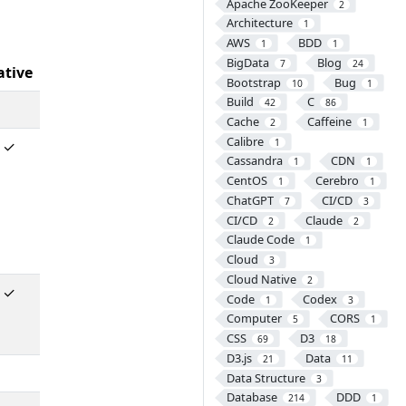
Apache ZooKeeper
2
Architecture
1
AWS
BDD
1
1
BigData
Blog
7
24
ative
Bootstrap
Bug
10
1
Build
C
42
86
Cache
Caffeine
2
1
Calibre
1
✓
Cassandra
CDN
1
1
CentOS
Cerebro
1
1
ChatGPT
CI/CD
7
3
CI/CD
Claude
2
2
Claude Code
1
Cloud
3
Cloud Native
2
✓
Code
Codex
1
3
Computer
CORS
5
1
CSS
D3
69
18
D3.js
Data
21
11
Data Structure
3
Database
DDD
214
1