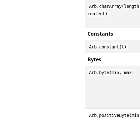
Arb.charArray(length
content)
Constants
Arb.constant(t)
Bytes
Arb.byte(min, max)
Arb.positiveByte(min