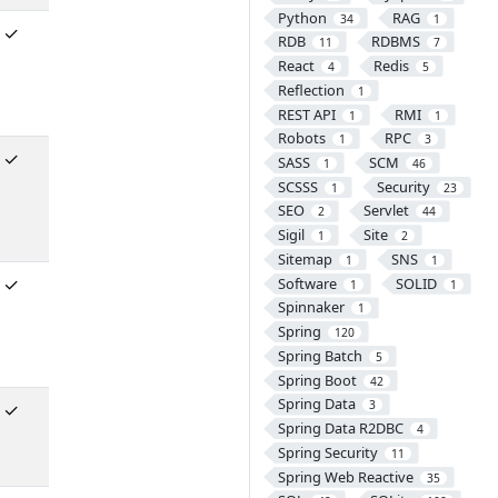
Python
RAG
34
1
✓
RDB
RDBMS
11
7
React
Redis
4
5
Reflection
1
REST API
RMI
1
1
Robots
RPC
1
3
✓
SASS
SCM
1
46
SCSSS
Security
1
23
SEO
Servlet
2
44
Sigil
Site
1
2
Sitemap
SNS
1
1
✓
Software
SOLID
1
1
Spinnaker
1
Spring
120
Spring Batch
5
Spring Boot
42
Spring Data
3
✓
Spring Data R2DBC
4
Spring Security
11
Spring Web Reactive
35