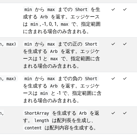
から
までの
を生
✓
✓
min
max
Short
成する
を返す。エッジケース
Arb
は
, -1, 0, 1,
で、指定範囲
min
max
に含まれる場合のみ含まれる。
から
までの正の
✓
✓
n, max)
min
max
Short
を生成する
を返す。エッジケ
Arb
ースは 1 と
で、指定範囲に含
max
まれる場合のみ含まれる。
から
までの負の
✓
✓
n, max)
min
max
Short
を生成する
を返す。エッジケ
Arb
ースは
と -1 で、指定範囲に含
min
まれる場合のみ含まれる。
を生成する
を返
✓
✓
h,
ShortArray
Arb
す。
は配列長を生成し、
length
は配列内容を生成する。
content