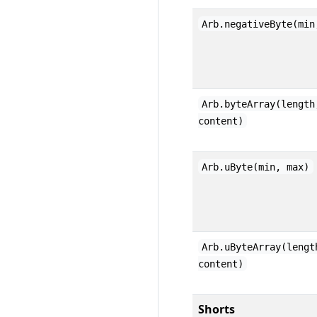
Arb.negativeByte(min
Arb.byteArray(length
content)
Arb.uByte(min, max)
Arb.uByteArray(lengt
content)
Shorts