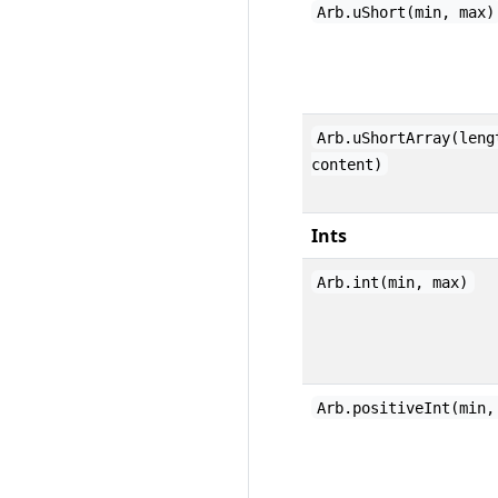
Arb.uShort(min, max)
Arb.uShortArray(leng
content)
Ints
Arb.int(min, max)
Arb.positiveInt(min,