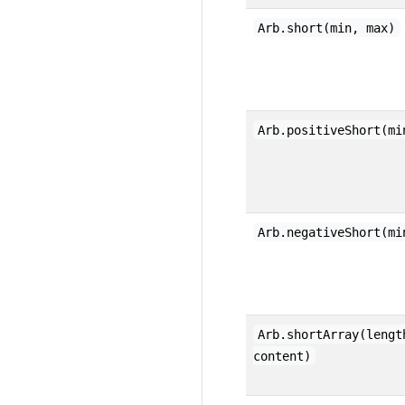
Arb.short(min, max)
Arb.positiveShort(mi
Arb.negativeShort(mi
Arb.shortArray(lengt
content)