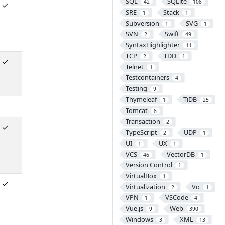
SQL
SQLite
42
108
✓
SRE
Stack
1
1
Subversion
SVG
1
1
SVN
Swift
2
49
SyntaxHighlighter
11
TCP
TDD
2
1
✓
Telnet
1
Testcontainers
4
Testing
9
Thymeleaf
TiDB
1
25
Tomcat
8
Transaction
2
✓
TypeScript
UDP
2
1
UI
UX
1
1
VCS
VectorDB
46
1
Version Control
1
VirtualBox
1
✓
Virtualization
Vo
2
1
VPN
VSCode
1
4
Vue.js
Web
9
390
Windows
XML
3
13