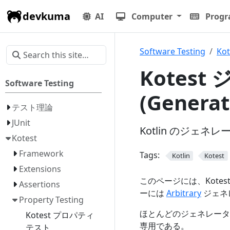
devkuma
AI
Computer
Prog
Software Testing
Kot
Kotes
Software Testing
(Generat
テスト理論
JUnit
Kotlin のジェ
Kotest
Framework
Tags:
Kotlin
Kotest
Extensions
このページには、Kot
Assertions
ーには
Arbitrary
ジェネ
Property Testing
ほとんどのジェネレーター
Kotest プロパティ
専用である。
テスト