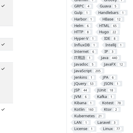
✓
GRPC
Guava
4
5
Gulp
Handlebars
1
1
Harbor
HBase
1
12
Helm
HTML
6
65
HTTP
Hugo
8
22
Hyper-V
IDE
1
8
✓
InfluxDB
IntelliJ
1
1
Internet
IP
6
3
IT用語
Java
1
440
Javadoc
JavaFX
5
12
✓
JavaScript
205
Jenkins
JPA
1
6
JQuery
JSON
53
1
JSP
JUnit
44
18
JVM
Kafka
6
1
Kibana
Kotest
1
78
✓
Kotlin
Ktor
160
2
Kubernetes
21
LAN
Laravel
1
3
License
Linux
1
77