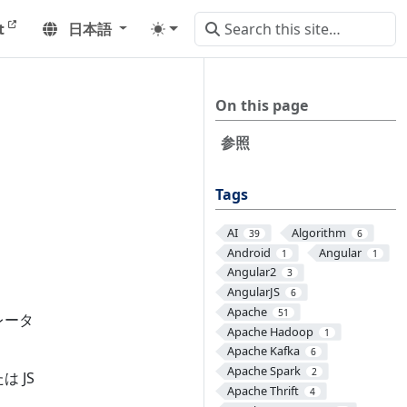
t
日本語
On this page
参照
Tags
AI
Algorithm
39
6
Android
Angular
1
1
Angular2
3
AngularJS
6
Apache
51
レータ
Apache Hadoop
1
Apache Kafka
6
Apache Spark
2
 JS
Apache Thrift
4