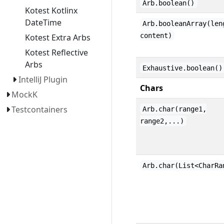
Arb.boolean()
Kotest Kotlinx
DateTime
Arb.booleanArray(len
content)
Kotest Extra Arbs
Kotest Reflective
Arbs
Exhaustive.boolean()
IntelliJ Plugin
Chars
MockK
Testcontainers
Arb.char(range1,
range2,...)
Arb.char(List<CharRa