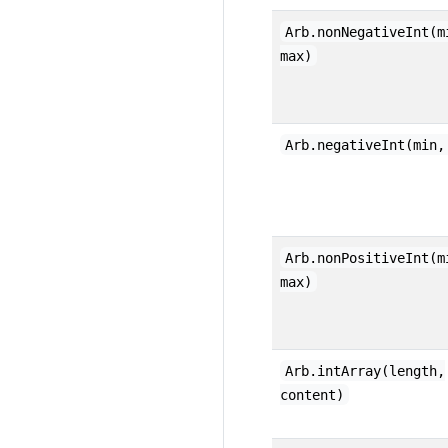
Arb.nonNegativeInt(m
max)
Arb.negativeInt(min,
Arb.nonPositiveInt(m
max)
Arb.intArray(length,
content)