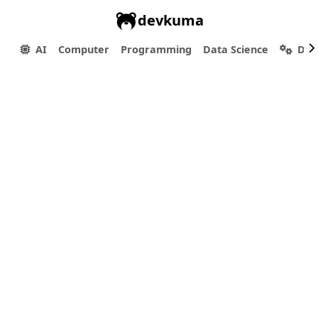
devkuma
AI
Computer
Programming
Data Science
Dev