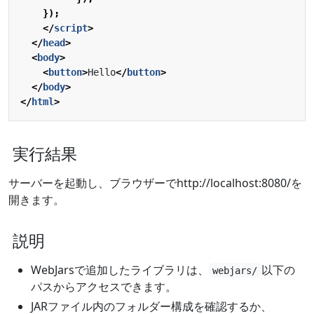
});
</
script
>
</
head
>
<
body
>
<
button
>
Hello
</
button
>
</
body
>
</
html
>
実行結果
サーバーを起動し、ブラウザーでhttp://localhost:8080/を
開きます。
説明
WebJarsで追加したライブラリは、
以下の
webjars/
パスからアクセスできます。
JARファイル内のフォルダー構成を確認するか、