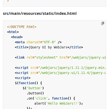
src/main/resources/static/index.html
<!DOCTYPE html>
<
html
>
<
head
>
<
meta
charset
=
"UTF-8"
/>
<
title
>
jQuery UI by WebJars
</
title
>
<
link
rel
=
"stylesheet"
href
=
"/webjars/jquery-ui/
<
script
src
=
"/webjars/jquery/1.11.1/jquery.min.j
<
script
src
=
"/webjars/jquery-ui/1.11.4/jquery-ui
<
script
>
$
(
function
()
{
$
(
'button'
)
.
button
()
.
on
(
'click'
,
function
()
{
alert
(
'Hello WebJars!!'
);
});