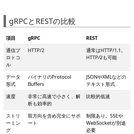
gRPCとRESTの比較
項目
gRPC
REST
通信プ
HTTP/2
通常はHTTP/1.1。
ロトコ
HTTP/2も可能
ル
データ
バイナリのProtocol
JSONやXMLなどの
形式
Buffers
テキスト形式
速度
非常に高速で小さく、解
比較的低速
析も効率的
ストリ
双方向を含め完全にサポ
制限あり。SSEや
ーミン
ート
WebSocketが別途
グ
必要