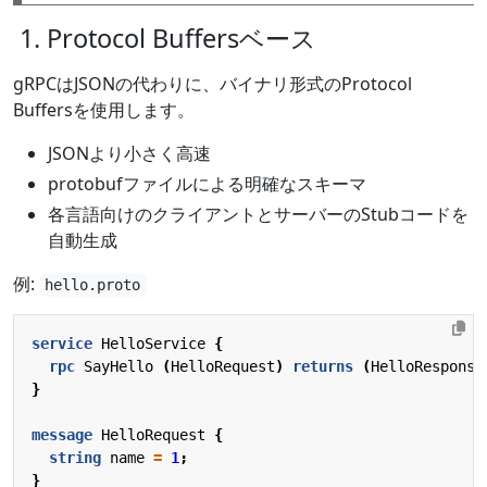
1. Protocol Buffersベース
gRPCはJSONの代わりに、バイナリ形式のProtocol
Buffersを使用します。
JSONより小さく高速
protobufファイルによる明確なスキーマ
各言語向けのクライアントとサーバーのStubコードを
自動生成
例:
hello.proto
service
HelloService
{
rpc
SayHello
(
HelloRequest
)
returns
(
HelloResponse
}
message
HelloRequest
{
string
name
=
1
;
}