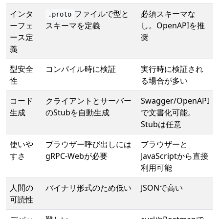
インタ
ファイルで型と
必須スキーマな
.proto
ーフェ
スキーマを定義
し。OpenAPIを推
ース定
奨
義
型安全
コンパイル時に検証
実行時に検証され
性
る場合が多い
コード
クライアントとサーバー
Swagger/OpenAPI
生成
のStubを自動生成
で文書化可能。
Stubは任意
使いや
ブラウザー呼び出しには
ブラウザーと
すさ
gRPC-Webが必要
JavaScriptから直接
利用可能
人間の
バイナリ形式のため低い
JSONで高い
可読性