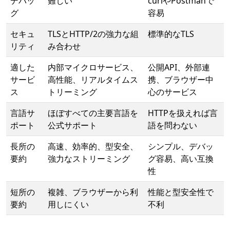
デバッ
難しい
curlやPostmanで
グ
容易
セキュ
TLSとHTTP/2の強力な組
標準的なTLS
リティ
み合わせ
適した
内部マイクロサービス、
公開API、外部連
サービ
高性能、リアルタイムス
携、ブラウザー中
ス
トリーミング
心のサービス
言語サ
ほぼすべての主要言語を
HTTPを扱えれば言
ポート
公式サポート
語を問わない
長所の
高速、効率的、型安全、
シンプル、デバッ
要約
強力なストリーミング
グ容易、高い互換
性
短所の
複雑、ブラウザーから利
性能と型安全性で
要約
用しにくい
不利