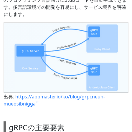
す。多言語環境での開発を容易にし、サービス境界を明確
にします。
出典:
https://appmaster.io/ko/blog/grpcneun-
mueosibnigga
gRPCの主要要素