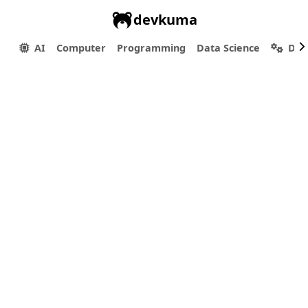
devkuma
AI
Computer
Programming
Data Science
Dev