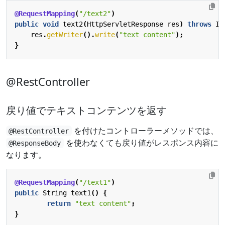
@RequestMapping
(
"/text2"
)
public
void
text2
(
HttpServletResponse
res
)
throws
IO
res
.
getWriter
().
write
(
"text content"
);
}
@RestController
戻り値でテキストコンテンツを返す
を付けたコントローラーメソッドでは、
@RestController
を使わなくても戻り値がレスポンス内容に
@ResponseBody
なります。
@RequestMapping
(
"/text1"
)
public
String
text1
()
{
return
"text content"
;
}