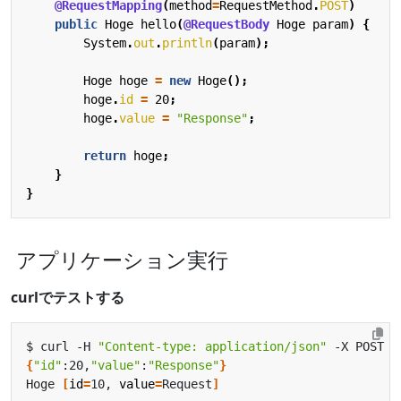
@RequestMapping
(
method
=
RequestMethod
.
POST
)
public
Hoge
hello
(
@RequestBody
Hoge
param
)
{
System
.
out
.
println
(
param
);
Hoge
hoge
=
new
Hoge
();
hoge
.
id
=
20
;
hoge
.
value
=
"Response"
;
return
hoge
;
}
}
アプリケーション実行
curlでテストする
$ curl -H 
"Content-type: application/json"
 -X POST -
{
"id"
:20,
"value"
:
"Response"
}
Hoge 
[
id
=
10, 
value
=
Request
]