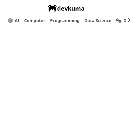
devkuma
AI
Computer
Programming
Data Science
Dev