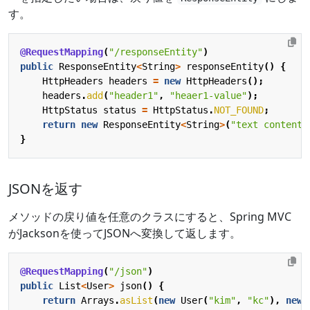
す。
@RequestMapping
(
"/responseEntity"
)
public
ResponseEntity
<
String
>
responseEntity
()
{
HttpHeaders
headers
=
new
HttpHeaders
();
headers
.
add
(
"header1"
,
"heaer1-value"
);
HttpStatus
status
=
HttpStatus
.
NOT_FOUND
;
return
new
ResponseEntity
<
String
>
(
"text content"
}
JSONを返す
メソッドの戻り値を任意のクラスにすると、Spring MVC
がJacksonを使ってJSONへ変換して返します。
@RequestMapping
(
"/json"
)
public
List
<
User
>
json
()
{
return
Arrays
.
asList
(
new
User
(
"kim"
,
"kc"
),
new