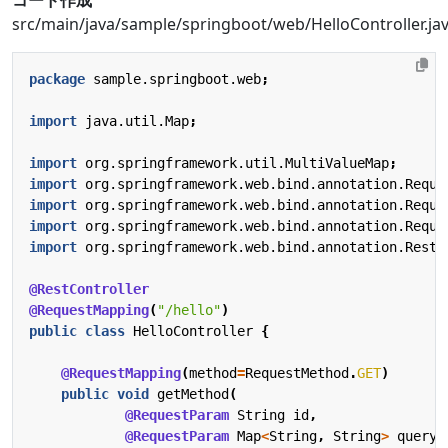
src/main/java/sample/springboot/web/HelloController.ja
package
sample.springboot.web
;
import
java.util.Map
;
import
org.springframework.util.MultiValueMap
;
import
org.springframework.web.bind.annotation.Reque
import
org.springframework.web.bind.annotation.Reque
import
org.springframework.web.bind.annotation.Reque
import
org.springframework.web.bind.annotation.RestC
@RestController
@RequestMapping
(
"/hello"
)
public
class
HelloController
{
@RequestMapping
(
method
=
RequestMethod
.
GET
)
public
void
getMethod
(
@RequestParam
String
id
,
@RequestParam
Map
<
String
,
String
>
queryP