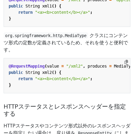
public
String
xml1
()
{
return
"<a><b>content</b></a>"
;
}
クラスにコンテン
org.springframework.http.MediaType
ツ形式の定数が定義されているため、それを使うと便利で
す。
@RequestMapping
(
value
=
"/xml2"
,
produces
=
MediaTyp
public
String
xml2
()
{
return
"<a><b>content</b></a>"
;
}
HTTPステータスとレスポンスヘッダーを指定
する
HTTPステータスやコンテンツ形式以外のレスポンスヘッダ
ーを指定したい場合は、戻り値を
にしま
ResponseEntity