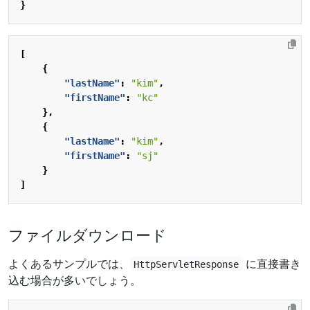
}
[
{
"lastName"
:
"kim"
,
"firstName"
:
"kc"
},
{
"lastName"
:
"kim"
,
"firstName"
:
"sj"
}
]
ファイルダウンロード
よくあるサンプルでは、
に直接書き
HttpServletResponse
込む場合が多いでしょう。