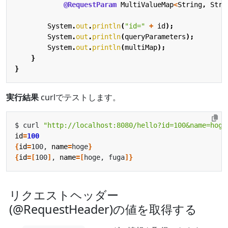
@RequestParam
MultiValueMap
<
String
,
Stri
System
.
out
.
println
(
"id="
+
id
);
System
.
out
.
println
(
queryParameters
);
System
.
out
.
println
(
multiMap
);
}
}
実行結果
curlでテストします。
$ curl 
"http://localhost:8080/hello?id=100&name=hoge
id
=
100
{
id
=
100, 
name
=
hoge
}
{
id
=[
100
]
, 
name
=[
hoge, fuga
]}
リクエストヘッダー
(@RequestHeader)の値を取得する