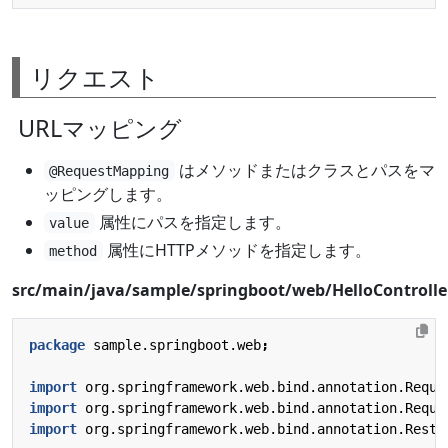
リクエスト
URLマッピング
はメソッドまたはクラスとパスをマ
@RequestMapping
ッピングします。
属性にパスを指定します。
value
属性にHTTPメソッドを指定します。
method
src/main/java/sample/springboot/web/HelloControlle
package
sample.springboot.web
;
import
org.springframework.web.bind.annotation.Reque
import
org.springframework.web.bind.annotation.Reque
import
org.springframework.web.bind.annotation.RestC