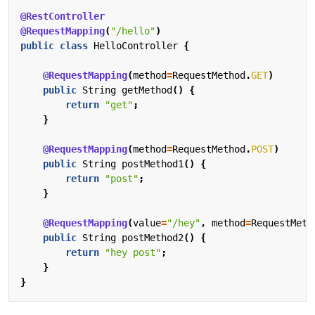
@RestController
@RequestMapping
(
"/hello"
)
public
class
HelloController
{
@RequestMapping
(
method
=
RequestMethod
.
GET
)
public
String
getMethod
()
{
return
"get"
;
}
@RequestMapping
(
method
=
RequestMethod
.
POST
)
public
String
postMethod1
()
{
return
"post"
;
}
@RequestMapping
(
value
=
"/hey"
,
method
=
RequestMeth
public
String
postMethod2
()
{
return
"hey post"
;
}
}