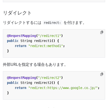
リダイレクト
リダイレクトするには
を付けます。
redirect:
@RequestMapping
(
"/redirect1"
)
public
String
redirect1
()
{
return
"redirect:method1"
;
}
外部URLを指定する場合もあります。
@RequestMapping
(
"/redirect2"
)
public
String
redirect2
()
{
return
"redirect:https://www.google.co.jp/"
;
}