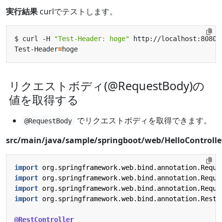
実行結果
curlでテストします。
$ curl -H 
"Test-Header: hoge"
Test-Header
=
リクエストボディ(@RequestBody)の
値を取得する
でリクエストボディを取得できます。
@RequestBody
src/main/java/sample/springboot/web/HelloControlle
import
org.springframework.web.bind.annotation.Reque
import
org.springframework.web.bind.annotation.Reque
import
org.springframework.web.bind.annotation.Reque
import
org.springframework.web.bind.annotation.RestC
@RestController