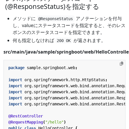
(@ResponseStatus)を指定する
メソッドに
アノテーションを付与
@ResponseStatus
し、valueにステータスコードを指定すると、そのレス
ポンスのステータスコードを指定できます。
何も指定しなければ
が返されます。
200 OK
src/main/java/sample/springboot/web/HelloControlle
package
sample.springboot.web
;
import
org.springframework.http.HttpStatus
;
import
org.springframework.web.bind.annotation.Reque
import
org.springframework.web.bind.annotation.Reque
import
org.springframework.web.bind.annotation.Respo
import
org.springframework.web.bind.annotation.RestC
@RestController
@RequestMapping
(
"/hello"
)
public
class
HelloController
{