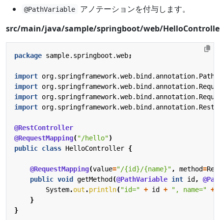
アノテーションを付与します。
@PathVariable
src/main/java/sample/springboot/web/HelloControlle
package
sample.springboot.web
;
import
org.springframework.web.bind.annotation.PathV
import
org.springframework.web.bind.annotation.Reque
import
org.springframework.web.bind.annotation.Reque
import
org.springframework.web.bind.annotation.RestC
@RestController
@RequestMapping
(
"/hello"
)
public
class
HelloController
{
@RequestMapping
(
value
=
"/{id}/{name}"
,
method
=
Req
public
void
getMethod
(
@PathVariable
int
id
,
@Pat
System
.
out
.
println
(
"id="
+
id
+
", name="
+
}
}