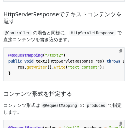
HttpServletResponseでテキストコンテンツを
返す
の場合と同様に、
で
@Controller
HttpServletResponse
直接コンテンツを書き込めます。
@RequestMapping
(
"/text2"
)
public
void
text2
(
HttpServletResponse
res
)
throws
IO
res
.
getWriter
().
write
(
"text content"
);
}
コンテンツ形式を指定する
コンテンツ形式は
の
で指定
@RequestMapping
produces
します。
@RequestMapping
(
value
=
"/xml1"
,
produces
=
"applica