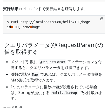
実行結果
curlコマンドで実行結果を確認します。
id
=
100, 
name
=
クエリパラメータ(@RequestParam)の
値を取得する
メソッド引数に
アノテーションを付
@RequestParam
与すると、クエリパラメータを取得できます。
引数の型が
であれば、クエリパラメータ情報を
Map
Map形式で取得できます。
1つのパラメータに複数の値が設定されている場合
は、Springが提供する
で受け取れま
MultiValueMap
す。
コード作成