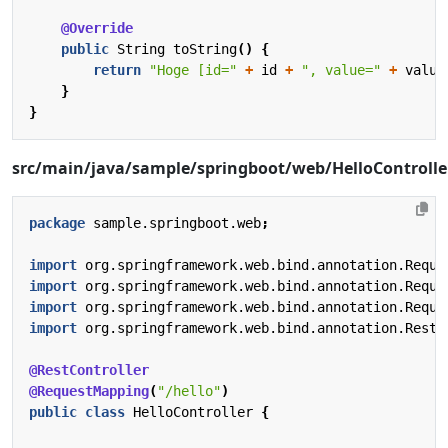
@Override
public
String
toString
()
{
return
"Hoge [id="
+
id
+
", value="
+
value
}
}
src/main/java/sample/springboot/web/HelloControlle
package
sample.springboot.web
;
import
org.springframework.web.bind.annotation.Reque
import
org.springframework.web.bind.annotation.Reque
import
org.springframework.web.bind.annotation.Reque
import
org.springframework.web.bind.annotation.RestC
@RestController
@RequestMapping
(
"/hello"
)
public
class
HelloController
{