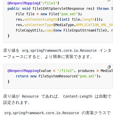
@RequestMapping
(
"/file1"
)
public
void
file1
(
HttpServletResponse
res
)
throws
IO
File
file
=
new
File
(
"pom.xml"
);
res
.
setContentLength
((
int
)
file
.
length
());
res
.
setContentType
(
MediaType
.
APPLICATION_XML_VAL
FileCopyUtils
.
copy
(
new
FileInputStream
(
file
),
re
}
戻り値を
インタ
org.springframework.core.io.Resource
ーフェースにすると、より簡単に実装できます。
@RequestMapping
(
value
=
"/file2"
,
produces
=
MediaTy
return
new
FileSystemResource
(
"pom.xml"
);
}
戻り値が
であれば、
は自動で
Resource
Content-Length
設定されます。
の実装クラスで
org.springframework.core.io.Resource