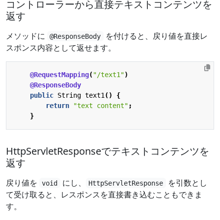
コントローラーから直接テキストコンテンツを
返す
メソッドに
を付けると、戻り値を直接レ
@ResponseBody
スポンス内容として返せます。
@RequestMapping
(
"/text1"
)
@ResponseBody
public
String
text1
()
{
return
"text content"
;
}
HttpServletResponseでテキストコンテンツを
返す
戻り値を
にし、
を引数とし
void
HttpServletResponse
て受け取ると、レスポンスを直接書き込むこともできま
す。