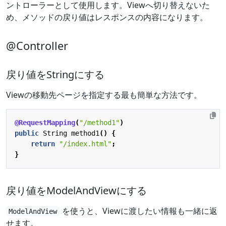
ントローラーとして使用します。Viewへ切り替えないた
め、メソッドの戻り値はレスポンスの内容になります。
@Controller
戻り値をStringにする
Viewの移動先ページを指定する最も簡単な方法です。
@RequestMapping
(
"/method1"
)
public
String
method1
()
{
return
"/index.html"
;
}
戻り値をModelAndViewにする
を使うと、Viewに渡したい情報も一緒に返
ModelAndView
せます。