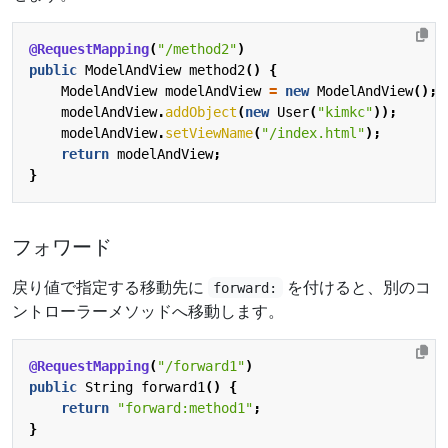
@RequestMapping
(
"/method2"
)
public
ModelAndView
method2
()
{
ModelAndView
modelAndView
=
new
ModelAndView
();
modelAndView
.
addObject
(
new
User
(
"kimkc"
));
modelAndView
.
setViewName
(
"/index.html"
);
return
modelAndView
;
}
フォワード
戻り値で指定する移動先に
を付けると、別のコ
forward:
ントローラーメソッドへ移動します。
@RequestMapping
(
"/forward1"
)
public
String
forward1
()
{
return
"forward:method1"
;
}