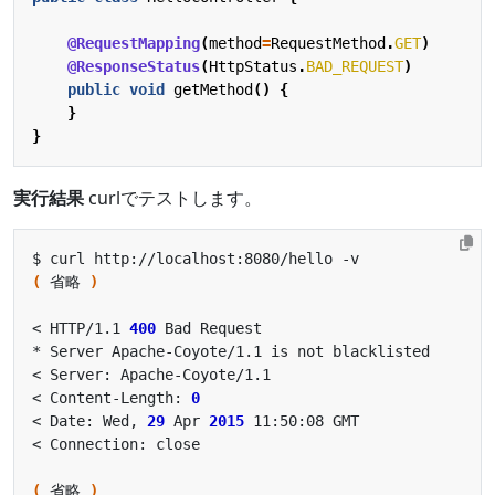
@RequestMapping
(
method
=
RequestMethod
.
GET
)
@ResponseStatus
(
HttpStatus
.
BAD_REQUEST
)
public
void
getMethod
()
{
}
}
実行結果
curlでテストします。
(
 省略 
)
< HTTP/1.1 
400
< Content-Length: 
0
< Date: Wed, 
29
 Apr 
2015
(
 省略 
)