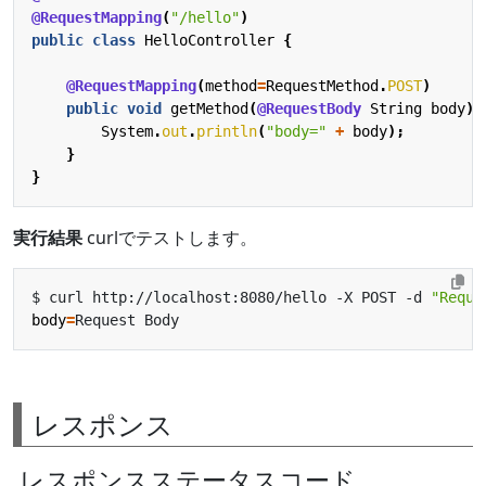
@RequestMapping
(
"/hello"
)
public
class
HelloController
{
@RequestMapping
(
method
=
RequestMethod
.
POST
)
public
void
getMethod
(
@RequestBody
String
body
)
System
.
out
.
println
(
"body="
+
body
);
}
}
実行結果
curlでテストします。
$ curl http://localhost:8080/hello -X POST -d 
"Reque
body
=
レスポンス
レスポンスステータスコード