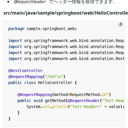
でヘッダー情報を取得できます。
@RequestHeader
src/main/java/sample/springboot/web/HelloControlle
package
sample.springboot.web
;
import
org.springframework.web.bind.annotation.Reque
import
org.springframework.web.bind.annotation.Reque
import
org.springframework.web.bind.annotation.Reque
import
org.springframework.web.bind.annotation.RestC
@RestController
@RequestMapping
(
"/hello"
)
public
class
HelloController
{
@RequestMapping
(
method
=
RequestMethod
.
GET
)
public
void
getMethod
(
@RequestHeader
(
"Test-Heade
System
.
out
.
println
(
"Test-Header="
+
value
);
}
}