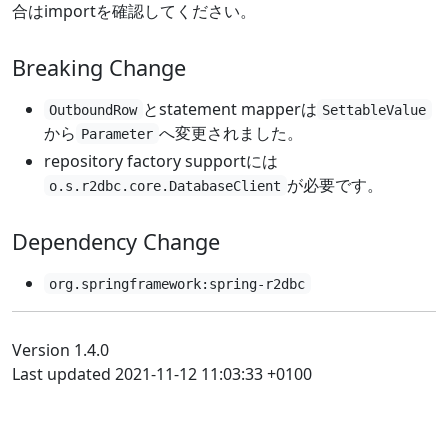
合はimportを確認してください。
Breaking Change
とstatement mapperは
OutboundRow
SettableValue
から
へ変更されました。
Parameter
repository factory supportには
が必要です。
o.s.r2dbc.core.DatabaseClient
Dependency Change
org.springframework:spring-r2dbc
Version 1.4.0
Last updated 2021-11-12 11:03:33 +0100