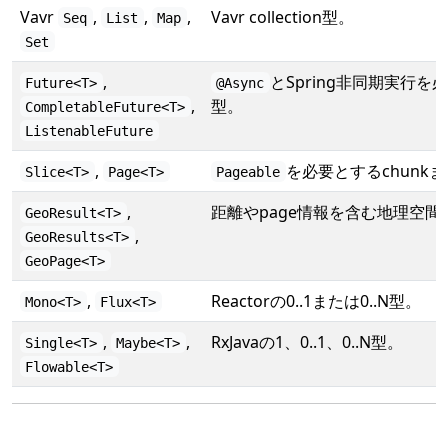
Vavr
,
,
,
Vavr collection型。
Seq
List
Map
Set
,
とSpring非同期実行を
Future<T>
@Async
,
型。
CompletableFuture<T>
ListenableFuture
,
を必要とするchunkま
Slice<T>
Page<T>
Pageable
,
距離やpage情報を含む地理空間
GeoResult<T>
,
GeoResults<T>
GeoPage<T>
,
Reactorの0..1または0..N型。
Mono<T>
Flux<T>
,
,
RxJavaの1、0..1、0..N型。
Single<T>
Maybe<T>
Flowable<T>