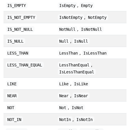
,
IS_EMPTY
IsEmpty
Empty
,
IS_NOT_EMPTY
IsNotEmpty
NotEmpty
,
IS_NOT_NULL
NotNull
IsNotNull
,
IS_NULL
Null
IsNull
,
LESS_THAN
LessThan
IsLessThan
,
LESS_THAN_EQUAL
LessThanEqual
IsLessThanEqual
,
LIKE
Like
IsLike
,
NEAR
Near
IsNear
,
NOT
Not
IsNot
,
NOT_IN
NotIn
IsNotIn