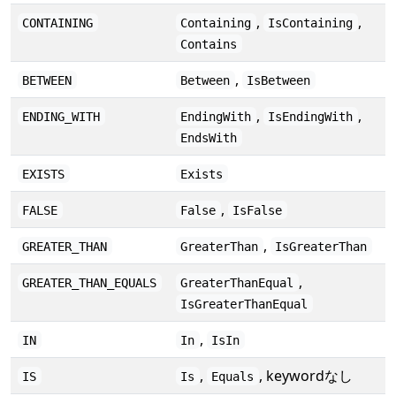
,
,
CONTAINING
Containing
IsContaining
Contains
,
BETWEEN
Between
IsBetween
,
,
ENDING_WITH
EndingWith
IsEndingWith
EndsWith
EXISTS
Exists
,
FALSE
False
IsFalse
,
GREATER_THAN
GreaterThan
IsGreaterThan
,
GREATER_THAN_EQUALS
GreaterThanEqual
IsGreaterThanEqual
,
IN
In
IsIn
,
, keywordなし
IS
Is
Equals