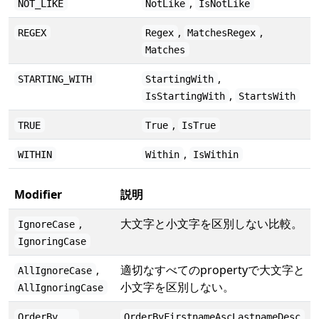
,
NOT_LIKE
NotLike
IsNotLike
,
,
REGEX
Regex
MatchesRegex
Matches
,
STARTING_WITH
StartingWith
,
IsStartingWith
StartsWith
,
TRUE
True
IsTrue
,
WITHIN
Within
IsWithin
Modifier
説明
,
大文字と小文字を区別しない比較。
IgnoreCase
IgnoringCase
,
適切なすべてのpropertyで大文字と
AllIgnoreCase
小文字を区別しない。
AllIgnoringCase
OrderBy...
OrderByFirstnameAscLastnameDesc