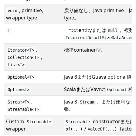
, primitive,
戻り値なし、Java primitive、Java
void
wrapper type
type。
一つのentityまたは
。複数
T
null
IncorrectResultSizeDataAcces
,
標準container型。
Iterator<T>
,
Collection<T>
List<T>
Java 8またはGuava optional値
Optional<T>
ScalaまたはVavrの
相
Option<T>
Optional
,
Java 8
、または便利な
Stream<T>
Stream
I
張。
Streamable<T>
Custom
constructorまたは
Streamable
Streamable
wrapper
/
fact
of(...)
valueOf(...)