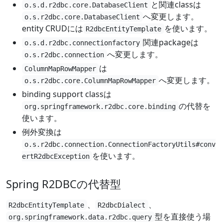
と関連classは
o.s.d.r2dbc.core.DatabaseClient
へ変更します。
o.s.r2dbc.core.DatabaseClient
entity CRUDには
を使います。
R2dbcEntityTemplate
関連packageは
o.s.d.r2dbc.connectionfactory
へ変更します。
o.s.r2dbc.connection
は
ColumnMapRowMapper
へ変更します。
o.s.r2dbc.core.ColumnMapRowMapper
binding support classは
の代替を
org.springframework.r2dbc.core.binding
使います。
例外変換は
o.s.r2dbc.connection.ConnectionFactoryUtils#conv
を使います。
ertR2dbcException
Spring R2DBCの代替型
、
、
R2dbcEntityTemplate
R2dbcDialect
型を直接使う場
org.springframework.data.r2dbc.query