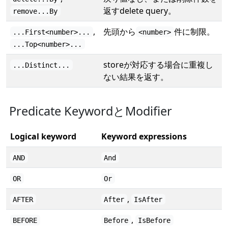
返すdelete query。
remove...By
,
先頭から
件に制限。
...First<number>...
<number>
...Top<number>...
storeが対応する場合に重複し
...Distinct...
ない結果を返す。
Predicate KeywordとModifier
Logical keyword
Keyword expressions
AND
And
OR
Or
,
AFTER
After
IsAfter
,
BEFORE
Before
IsBefore