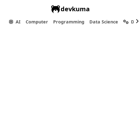
devkuma
AI
Computer
Programming
Data Science
Dev