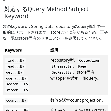
対応するQuery Method Subject
Keyword
次のkeywordはSpring Data repositoryのquery導出で一
般的にサポートされます。storeごとに差があるため、正確
な一覧はstore固有のドキュメントを参照してください。
Keyword
説明
,
repository型、
、
find...By
Collection
,
、
、
read...By
Streamable
Page
,
、store固有
get...By
GeoResults
,
wrapperを返す一般query。
query...By
,
search...By
stream...By
数値を返すcount projection。
count...By
,
戻り値なし、または削除件数を
delete...By