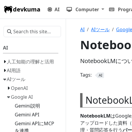
devkuma
AI
Computer
Prog
AI
AIツール
Google
Notebo
AI
NotebookLMに
人工知能の理解と活用
AI用語
Tags:
AI
AIツール
OpenAI
Noteboo
Google AI
Gemini説明
Gemini API
NotebookLM
はGoog
アップロードした資料（
Gemini APIにMCP
理・質問応答を行う
パー
を連携