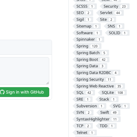
SCSSS
Security
1
23
SEO
Servlet
2
44
Sigil
Site
1
2
Sitemap
SNS
1
1
Software
SOLID
1
1
Spinnaker
1
Spring
120
Spring Batch
5
Spring Boot
42
Spring Data
3
Spring Data R2DBC
4
Spring Security
11
Spring Web Reactive
35
SQL
SQLite
42
108
SRE
Stack
1
1
Subversion
SVG
1
1
SVN
Swift
2
49
SyntaxHighlighter
11
TCP
TDD
2
1
Telnet
1