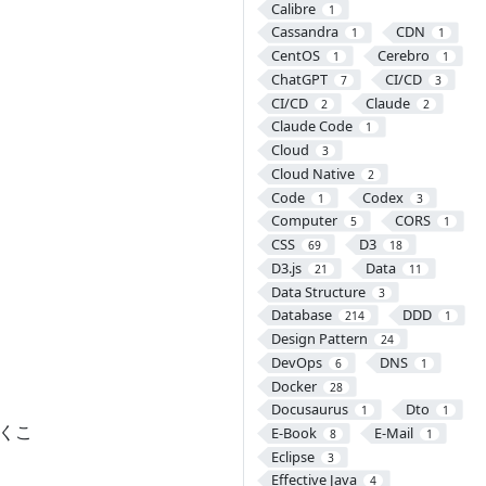
Calibre
1
Cassandra
CDN
1
1
CentOS
Cerebro
1
1
ChatGPT
CI/CD
7
3
CI/CD
Claude
2
2
Claude Code
1
Cloud
3
Cloud Native
2
Code
Codex
1
3
Computer
CORS
5
1
CSS
D3
69
18
D3.js
Data
21
11
Data Structure
3
Database
DDD
214
1
Design Pattern
24
DevOps
DNS
6
1
Docker
28
Docusaurus
Dto
1
1
聞くこ
E-Book
E-Mail
8
1
Eclipse
3
Effective Java
4