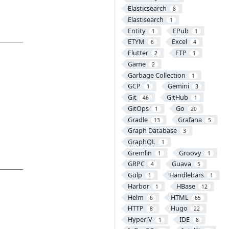
Elasticsearch
8
Elastisearch
1
Entity
EPub
1
1
ETYM
Excel
6
4
Flutter
FTP
2
1
Game
2
Garbage Collection
1
GCP
Gemini
1
3
Git
GitHub
46
1
GitOps
Go
1
20
Gradle
Grafana
13
5
Graph Database
3
GraphQL
1
Gremlin
Groovy
1
1
GRPC
Guava
4
5
Gulp
Handlebars
1
1
Harbor
HBase
1
12
Helm
HTML
6
65
HTTP
Hugo
8
22
Hyper-V
IDE
1
8