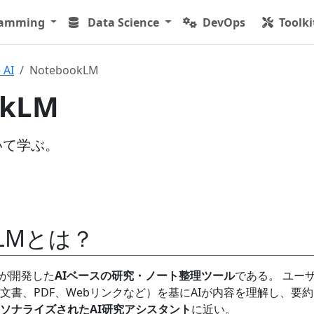
ramming
Data Science
DevOps
Toolki
 AI
NotebookLM
okLM
ついて学ぶ。
kLMとは？
leが開発した
AIベースの研究・ノート整理ツール
である。 ユー
文書、PDF、Webリンクなど）を基にAIが内容を理解し、要
ソナライズされたAI研究アシスタント
に近い。