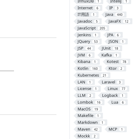
InfluxDB
IntelliJ
1
1
Internet
IP
6
3
IT用語
Java
1
440
Javadoc
JavaFX
5
12
JavaScript
205
Jenkins
JPA
1
6
JQuery
JSON
53
1
JSP
JUnit
44
18
JVM
Kafka
6
1
Kibana
Kotest
1
78
Kotlin
Ktor
160
2
Kubernetes
21
LAN
Laravel
1
3
License
Linux
1
77
LLM
Logback
2
1
Lombok
Lua
16
6
MacOS
19
Makefile
1
Markdown
1
Maven
MCP
42
1
Mockk
2