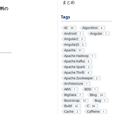
まとめ
料の
Tags
AI
Algorithm
39
6
Android
Angular
1
1
Angular2
3
AngularJS
6
Apache
51
Apache Hadoop
1
Apache Kafka
6
Apache Spark
2
Apache Thrift
4
Apache ZooKeeper
2
Architecture
1
AWS
BDD
1
1
BigData
Blog
7
24
Bootstrap
Bug
10
1
Build
C
42
86
Cache
Caffeine
2
1