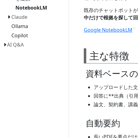
NotebookLM
既存のチャットボットが
Claude
中だけで根拠を探して回
Ollama
Google NotebookLM
Copilot
AI Q&A
主な特徴
資料ベースの回
アップロードした文
回答に**出典（引
論文、契約書、講義
自動要約
長いPDFを要点だ