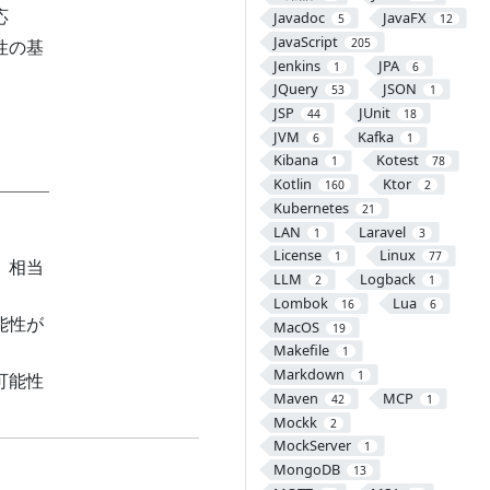
応
Javadoc
JavaFX
5
12
JavaScript
性の基
205
Jenkins
JPA
1
6
JQuery
JSON
53
1
JSP
JUnit
44
18
JVM
Kafka
6
1
Kibana
Kotest
1
78
Kotlin
Ktor
160
2
Kubernetes
21
LAN
Laravel
1
3
License
Linux
1
77
、相当
LLM
Logback
2
1
Lombok
Lua
16
6
能性が
MacOS
19
Makefile
1
Markdown
1
可能性
Maven
MCP
42
1
Mockk
2
MockServer
1
MongoDB
13