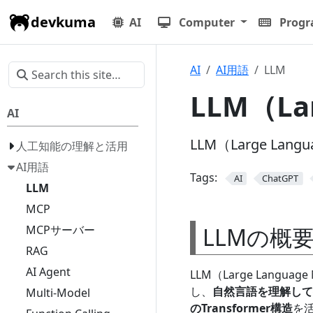
devkuma
AI
Computer
Prog
AI
AI用語
LLM
LLM（Lar
AI
LLM（Large L
人工知能の理解と活用
AI用語
Tags:
AI
ChatGPT
LLM
MCP
LLMの概
MCPサーバー
RAG
AI Agent
LLM（Large Lan
し、
自然言語を理解して
Multi-Model
のTransformer構造
を