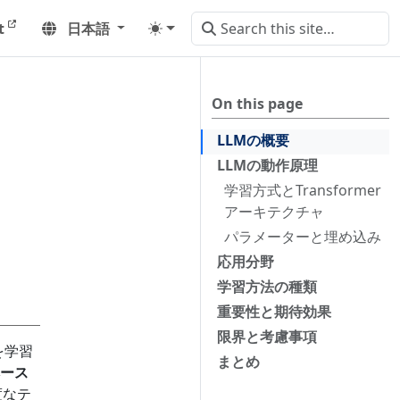
t
日本語
On this page
LLMの概要
LLMの動作原理
学習方式とTransformer
アーキテクチャ
パラメーターと埋め込み
応用分野
学習方法の種類
重要性と期待効果
限界と考慮事項
を学習
まとめ
ース
度なテ