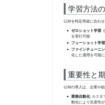
学習方法
LLMを特定用途に合わ
ゼロショット学習（Ze
を実行可能
フューショット学習（
ファインチューニング（
化した適用を可能に
重要性と
LLMの導入は、企業や
業務自動化
: カス
動化により生産性が