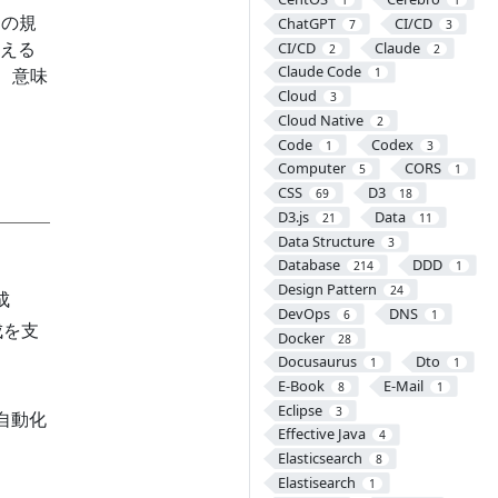
1
1
」の規
ChatGPT
CI/CD
7
3
える
CI/CD
Claude
2
2
Claude Code
、意味
1
Cloud
3
Cloud Native
2
Code
Codex
1
3
Computer
CORS
5
1
CSS
D3
69
18
D3.js
Data
21
11
Data Structure
3
Database
DDD
214
1
Design Pattern
24
成
DevOps
DNS
6
1
作成を支
Docker
28
Docusaurus
Dto
1
1
E-Book
E-Mail
8
1
Eclipse
3
自動化
Effective Java
4
Elasticsearch
8
Elastisearch
1