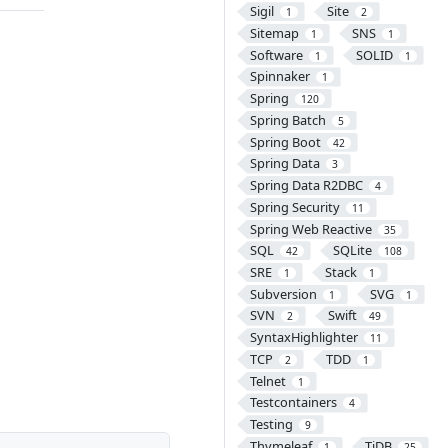
Sigil
Site
1
2
Sitemap
SNS
1
1
Software
SOLID
1
1
Spinnaker
1
Spring
120
Spring Batch
5
Spring Boot
42
Spring Data
3
Spring Data R2DBC
4
Spring Security
11
Spring Web Reactive
35
SQL
SQLite
42
108
SRE
Stack
1
1
Subversion
SVG
1
1
SVN
Swift
2
49
SyntaxHighlighter
11
TCP
TDD
2
1
Telnet
1
Testcontainers
4
Testing
9
Thymeleaf
TiDB
1
25