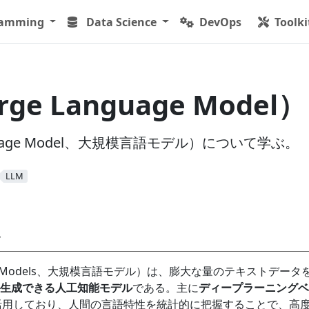
ramming
Data Science
DevOps
Toolki
ge Language Model）
anguage Model、大規模言語モデル）について学ぶ。
LLM
要
guage Models、大規模言語モデル）は、膨大な量のテキストデータ
生成できる人工知能モデル
である。主に
ディープラーニングベ
活用しており、人間の言語特性を統計的に把握することで、高