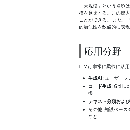
「大規模」という名称は、
模を意味する。この膨大
ことができる。 また、「
的類似性を数値的に表現
応用分野
LLMは非常に柔軟に活
生成AI
: ユーザー
コード生成
: Git
援
テキスト分類および
その他: 知識ベー
など