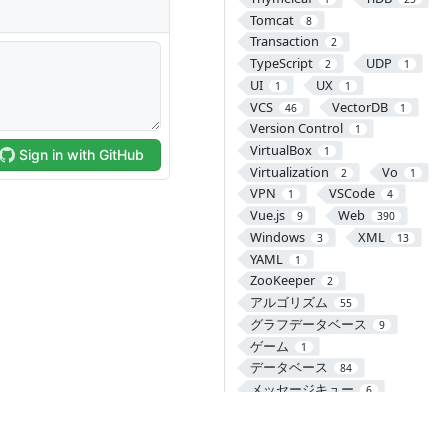
Tomcat
8
Transaction
2
TypeScript
UDP
2
1
UI
UX
1
1
VCS
VectorDB
46
1
Version Control
1
VirtualBox
1
Virtualization
Vo
2
1
VPN
VSCode
1
4
Vue.js
Web
9
390
Windows
XML
3
13
YAML
1
ZooKeeper
2
アルゴリズム
55
グラフデータベース
9
ゲーム
1
データベース
84
メッセージキュー
6