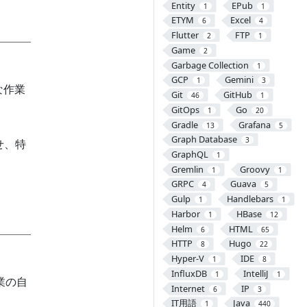
Entity
EPub
1
1
ETYM
Excel
6
4
Flutter
FTP
2
1
Game
2
Garbage Collection
1
GCP
Gemini
1
3
な作業
Git
GitHub
46
1
GitOps
Go
1
20
Gradle
Grafana
13
5
Graph Database
3
せ、特
GraphQL
1
Gremlin
Groovy
1
1
GRPC
Guava
4
5
Gulp
Handlebars
1
1
Harbor
HBase
1
12
Helm
HTML
6
65
HTTP
Hugo
8
22
Hyper-V
IDE
1
8
InfluxDB
IntelliJ
1
1
業の自
Internet
IP
6
3
IT用語
Java
1
440