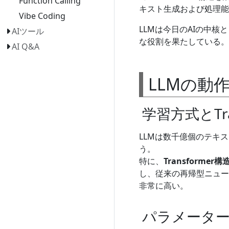
Function Calling
キスト生成および処理能
Vibe Coding
LLMは今日のAIの中
AIツール
な役割を果たしている。
AI Q&A
LLMの動
学習方式とTr
LLMは数千億個のテキ
う。
特に、
Transformer構
し、従来の再帰型ニュー
非常に高い。
パラメータ