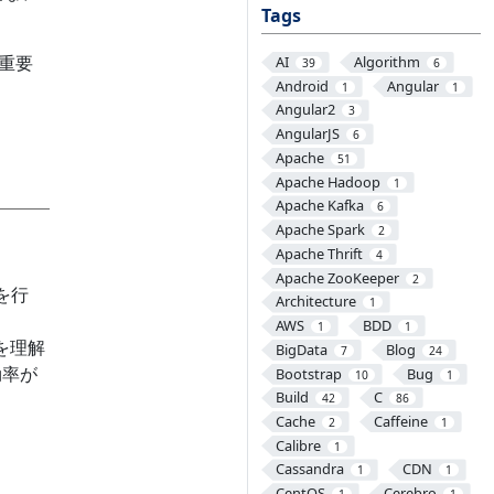
Tags
重要
AI
Algorithm
39
6
Android
Angular
1
1
Angular2
3
AngularJS
6
Apache
51
Apache Hadoop
1
Apache Kafka
6
Apache Spark
2
Apache Thrift
4
Apache ZooKeeper
2
）を行
Architecture
1
AWS
BDD
1
1
係を理解
BigData
Blog
7
24
効率が
Bootstrap
Bug
10
1
Build
C
42
86
Cache
Caffeine
2
1
Calibre
1
Cassandra
CDN
1
1
CentOS
Cerebro