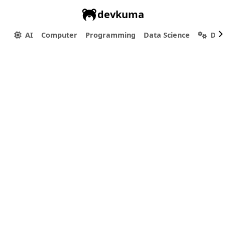
devkuma
AI
Computer
Programming
Data Science
Dev