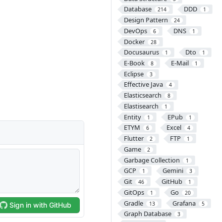
Database
DDD
214
1
Design Pattern
24
DevOps
DNS
6
1
Docker
28
Docusaurus
Dto
1
1
E-Book
E-Mail
8
1
Eclipse
3
Effective Java
4
Elasticsearch
8
Elastisearch
1
Entity
EPub
1
1
ETYM
Excel
6
4
Flutter
FTP
2
1
Game
2
Garbage Collection
1
GCP
Gemini
1
3
Git
GitHub
46
1
GitOps
Go
1
20
Gradle
Grafana
13
5
Graph Database
3