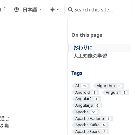
t
日本語
On this page
おわりに
人工知能の学習
Tags
AI
Algorithm
39
6
Android
Angular
1
1
Angular2
3
AngularJS
6
Apache
51
通じ
Apache Hadoop
1
Apache Kafka
を期
6
Apache Spark
2