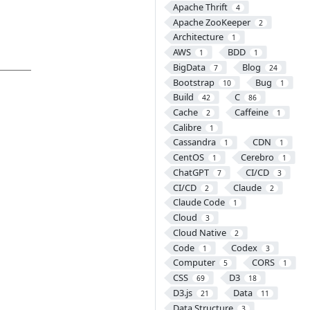
Apache Thrift
4
Apache ZooKeeper
2
Architecture
1
AWS
BDD
1
1
BigData
Blog
7
24
Bootstrap
Bug
10
1
Build
C
42
86
Cache
Caffeine
2
1
Calibre
1
Cassandra
CDN
1
1
CentOS
Cerebro
1
1
ChatGPT
CI/CD
7
3
CI/CD
Claude
2
2
Claude Code
1
Cloud
3
Cloud Native
2
Code
Codex
1
3
Computer
CORS
5
1
CSS
D3
69
18
D3.js
Data
21
11
Data Structure
3