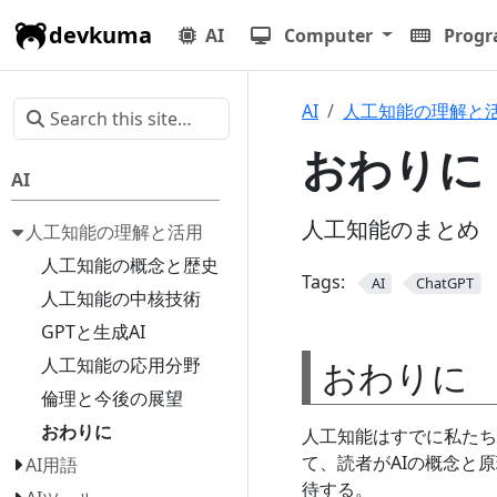
devkuma
AI
Computer
Prog
AI
人工知能の理解と
おわりに
AI
人工知能のまとめ
人工知能の理解と活用
人工知能の概念と歴史
Tags:
AI
ChatGPT
人工知能の中核技術
GPTと生成AI
おわりに
人工知能の応用分野
倫理と今後の展望
おわりに
人工知能はすでに私たち
て、読者がAIの概念と
AI用語
待する。