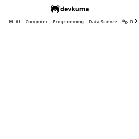
devkuma
AI
Computer
Programming
Data Science
Dev