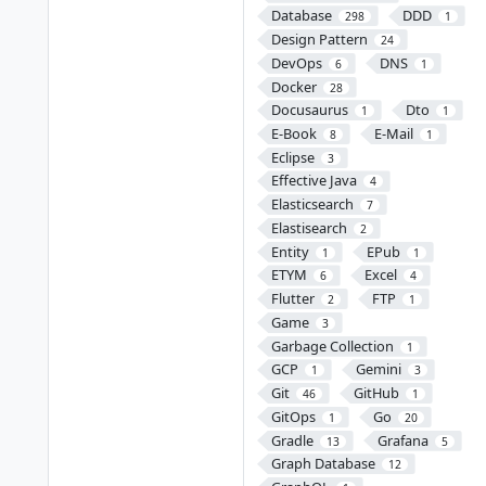
Database
DDD
298
1
Design Pattern
24
DevOps
DNS
6
1
Docker
28
Docusaurus
Dto
1
1
E-Book
E-Mail
8
1
Eclipse
3
Effective Java
4
Elasticsearch
7
Elastisearch
2
Entity
EPub
1
1
ETYM
Excel
6
4
Flutter
FTP
2
1
Game
3
Garbage Collection
1
GCP
Gemini
1
3
Git
GitHub
46
1
GitOps
Go
1
20
Gradle
Grafana
13
5
Graph Database
12