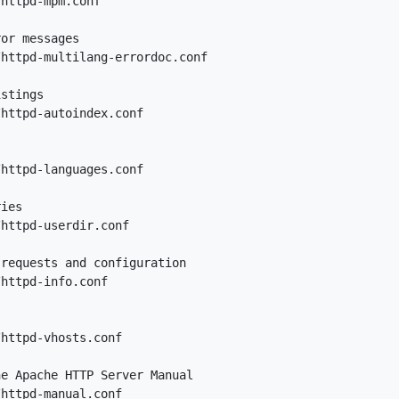
httpd-mpm.conf

or messages

httpd-multilang-errordoc.conf

stings

httpd-autoindex.conf

httpd-languages.conf

ies

httpd-userdir.conf

requests and configuration

httpd-info.conf

httpd-vhosts.conf

e Apache HTTP Server Manual

httpd-manual.conf
