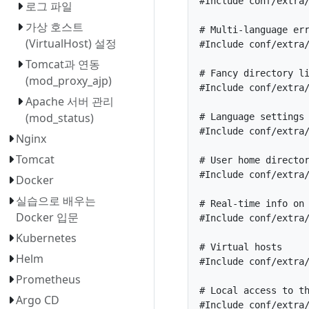
#Include conf/extra/
로그 파일
가상 호스트
# Multi-language err
(VirtualHost) 설정
#Include conf/extra/
Tomcat과 연동
# Fancy directory li
(mod_proxy_ajp)
#Include conf/extra/
Apache 서버 관리
(mod_status)
# Language settings

#Include conf/extra/
Nginx
Tomcat
# User home director
#Include conf/extra/
Docker
실습으로 배우는
# Real-time info on 
Docker 입문
#Include conf/extra/
Kubernetes
# Virtual hosts

Helm
#Include conf/extra/
Prometheus
# Local access to th
Argo CD
#Include conf/extra/