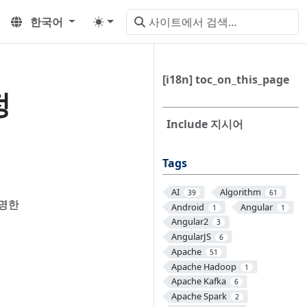
한국어
[i18n] toc_on_this_page
정
Include 지시어
Tags
AI
Algorithm
39
61
설명한
Android
Angular
1
1
Angular2
3
AngularJS
6
Apache
51
Apache Hadoop
1
Apache Kafka
6
Apache Spark
2