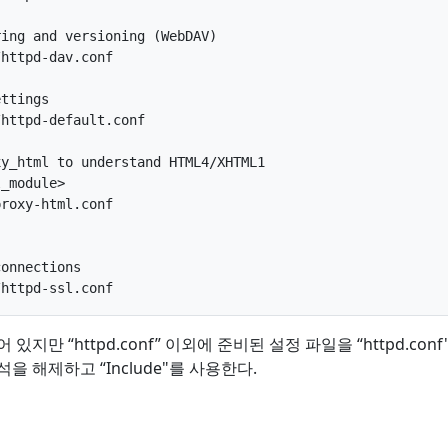
ing and versioning (WebDAV)

httpd-dav.conf

ttings

httpd-default.conf

y_html to understand HTML4/XHTML1

_module>

roxy-html.conf

onnections

지만 “httpd.conf” 이외에 준비된 설정 파일을 “httpd.conf
 해제하고 “Include"를 사용한다.