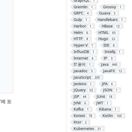
GraphQL
1
Gremlin
Groovy
1
1
GRPC
Guava
4
5
Gulp
Handlebars
1
1
Harbor
HBase
1
12
Helm
HTML
6
65
HTTP
Hugo
8
22
Hyper-V
IDE
1
8
InfluxDB
Intellij
1
1
Internet
IP
6
3
IT 용어
Java
1
440
Javadoc
JavaFX
5
12
JavaScript
205
Jenkins
JPA
1
6
JQuery
JSON
53
1
JSP
JUnit
44
18
"에 포
JVM
JWT
6
1
Kafka
Kibana
1
1
Kotest
Kotlin
78
160
Ktor
2
Kubernetes
21