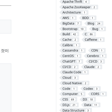
Apache Thrift
4
Apache ZooKeeper
2
Architecture
1
AWS
BDD
1
1
BigData
Blog
7
24
Bootstrap
Bug
10
1
Build
C
42
86
Cache
Caffeine
2
1
Calibre
1
을 것이
Cassandra
CDN
1
1
CentOS
Cerebro
1
1
ChatGPT
CI/CD
7
3
CI/CD
Claude
2
2
Claude Code
1
Cloud
3
Cloud Native
2
Code
Codex
1
3
Computer
CORS
5
1
CSS
D3
69
18
D3.js
Data
21
11
Data Structure
3