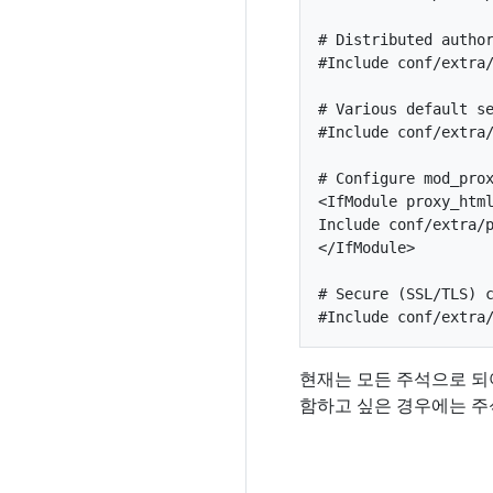
# Distributed author
#Include conf/extra/
# Various default se
#Include conf/extra/
# Configure mod_prox
<IfModule proxy_html
Include conf/extra/p
</IfModule>

# Secure (SSL/TLS) c
현재는 모든 주석으로 되어 있
함하고 싶은 경우에는 주석을