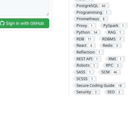
PostgreSQL
60
Programming
1
Prometheus
8
Proxy
PySpark
1
1
Python
RAG
34
1
RDB
RDBMS
11
7
React
Redis
4
5
Reflection
1
REST API
RMI
1
1
Robots
RPC
1
3
SASS
SCM
1
46
SCSSS
1
Secure Coding Guide
18
Security
SEO
3
2
Servlet
Sigil
44
1
Site
Sitemap
2
1
SNS
Software
1
1
SOLID
1
Spinnaker
1
Spring
120