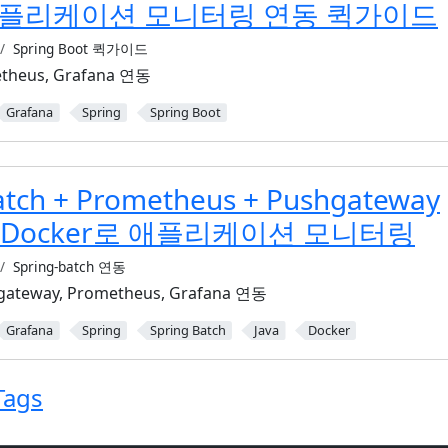
 애플리케이션 모니터링 연동 퀵가이드
Spring Boot 퀵가이드
etheus, Grafana 연동
Grafana
Spring
Spring Boot
atch + Prometheus + Pushgateway
a + Docker로 애플리케이션 모니터링
Spring-batch 연동
gateway, Prometheus, Grafana 연동
Grafana
Spring
Spring Batch
Java
Docker
 Tags