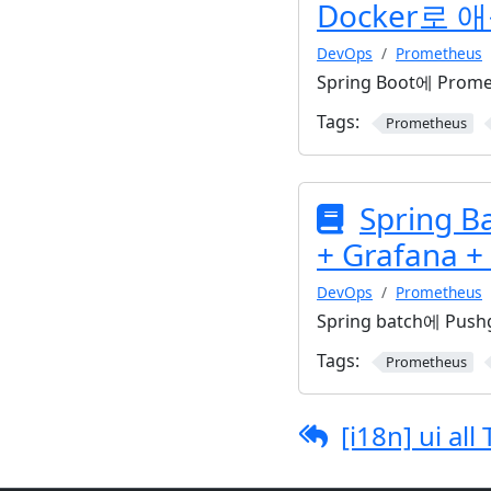
Docker로
DevOps
Prometheus
Spring Boot에 Prom
Tags:
Prometheus
Spring B
+ Grafan
DevOps
Prometheus
Spring batch에 Push
Tags:
Prometheus
[i18n] ui all