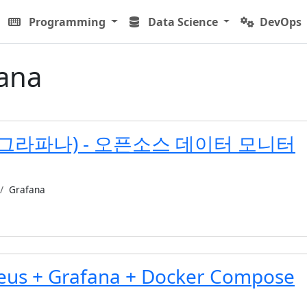
Programming
Data Science
DevOps
ana
a(그라파나) - 오픈소스 데이터 모니터
Grafana
us + Grafana + Docker Compose