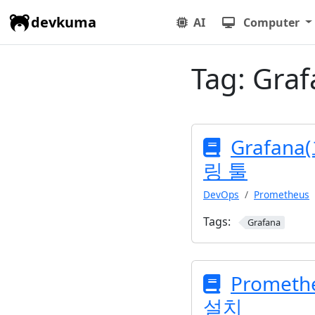
devkuma
AI
Computer
Tag:
Graf
Grafan
링 툴
DevOps
Prometheus
Tags:
Grafana
Promethe
설치