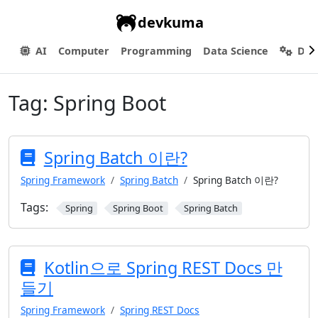
devkuma
AI
Computer
Programming
Data Science
Dev
Tag:
Spring Boot
Spring Batch 이란?
Spring Framework
Spring Batch
Spring Batch 이란?
Tags:
Spring
Spring Boot
Spring Batch
Kotlin으로 Spring REST Docs 만
들기
Spring Framework
Spring REST Docs