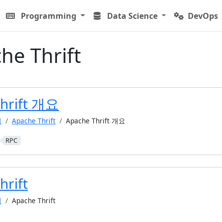
Programming
Data Science
DevOps
he Thrift
hrift 개요
어
Apache Thrift
Apache Thrift 개요
RPC
hrift
어
Apache Thrift