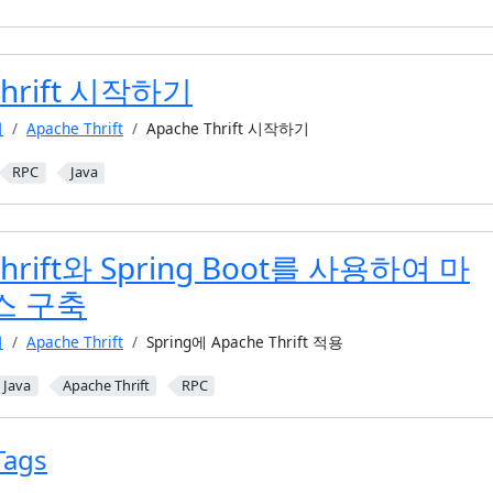
Thrift 시작하기
어
Apache Thrift
Apache Thrift 시작하기
RPC
Java
Thrift와 Spring Boot를 사용하여 마
스 구축
어
Apache Thrift
Spring에 Apache Thrift 적용
Java
Apache Thrift
RPC
 Tags