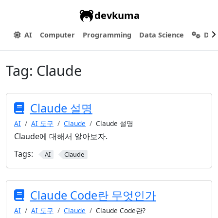
devkuma
AI
Computer
Programming
Data Science
Dev
Tag:
Claude
Claude 설명
AI
AI 도구
Claude
Claude 설명
Claude에 대해서 알아보자.
Tags:
AI
Claude
Claude Code란 무엇인가
AI
AI 도구
Claude
Claude Code란?