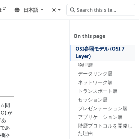
t
日本語
On this page
OSI参照モデル (OSI 7
Layer)
物理層
データリンク層
ネットワーク層
トランスポート層
セッション層
ム間
プレゼンテーション層
O) が
アプリケーション層
であ
階層プロトコルを開発し
であ
た理由
機器