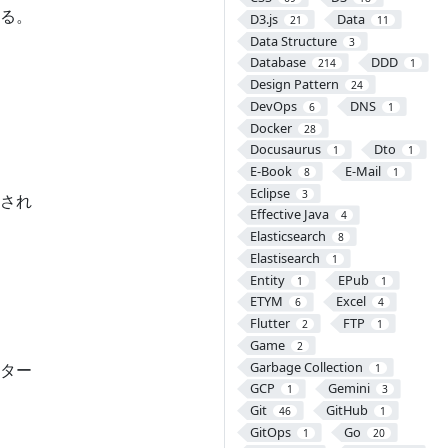
る。
D3.js
Data
21
11
Data Structure
3
Database
DDD
214
1
Design Pattern
24
DevOps
DNS
6
1
Docker
28
Docusaurus
Dto
1
1
E-Book
E-Mail
8
1
Eclipse
3
され
Effective Java
4
Elasticsearch
8
Elastisearch
1
Entity
EPub
1
1
ETYM
Excel
6
4
Flutter
FTP
2
1
Game
2
Garbage Collection
ター
1
GCP
Gemini
1
3
Git
GitHub
46
1
GitOps
Go
1
20