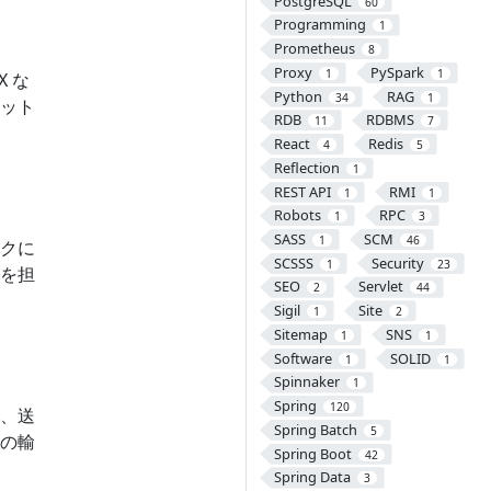
PostgreSQL
60
Programming
1
Prometheus
8
Proxy
PySpark
1
1
 な
Python
RAG
34
1
ット
RDB
RDBMS
11
7
React
Redis
4
5
Reflection
1
REST API
RMI
1
1
Robots
RPC
1
3
SASS
SCM
1
46
クに
SCSSS
Security
1
23
を担
SEO
Servlet
2
44
Sigil
Site
1
2
Sitemap
SNS
1
1
Software
SOLID
1
1
Spinnaker
1
Spring
120
、送
Spring Batch
5
の輸
Spring Boot
42
Spring Data
3