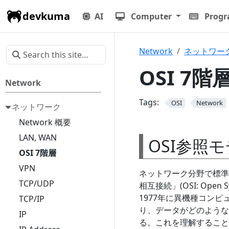
devkuma
AI
Computer
Prog
Network
ネットワー
OSI 7階
Network
Tags:
OSI
Network
ネットワーク
Network 概要
LAN, WAN
OSI参照モデル
OSI 7階層
VPN
ネットワーク分野で標準
TCP/UDP
相互接続」(OSI: Open S
1977年に異機種コン
TCP/IP
り、データがどのような
IP
る。これを理解すること