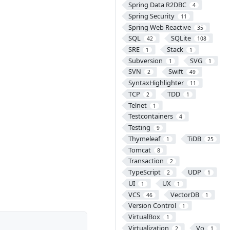
Spring Data R2DBC
4
Spring Security
11
Spring Web Reactive
35
SQL
SQLite
42
108
SRE
Stack
1
1
Subversion
SVG
1
1
SVN
Swift
2
49
SyntaxHighlighter
11
TCP
TDD
2
1
Telnet
1
Testcontainers
4
Testing
9
Thymeleaf
TiDB
1
25
Tomcat
8
Transaction
2
TypeScript
UDP
2
1
UI
UX
1
1
VCS
VectorDB
46
1
Version Control
1
VirtualBox
1
Virtualization
Vo
2
1