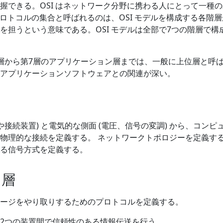
握できる。OSI はネットワーク分野に携わる人にとって一種
プロトコルの集合と呼ばれるのは、OSI モデルを構成する各階
を担うという意味である。OSI モデルは全部で7つの階層で構
層から第7層のアプリケーション層までは、一般に上位層と呼
アプリケーションソフトウェアとの関連が深い。
や接続装置) と電気的な側面 (電圧、信号の変調) から、コンピ
物理的な接続を定義する。 ネットワークトポロジーを定義する
る信号方式を定義する。
ク層
ージをやり取りするためのプロトコルを定義する。
2つの装置間で信頼性のある情報伝送を行う。