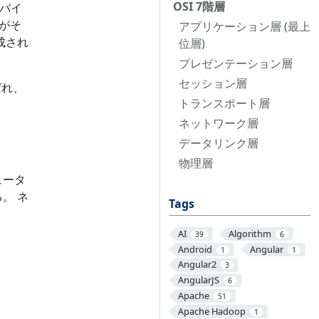
OSI 7階層
のバイ
層がそ
アプリケーション層 (最上
成され
位層)
プレゼンテーション層
セッション層
ばれ、
トランスポート層
ネットワーク層
データリンク層
物理層
ュータ
。 ネ
Tags
AI
Algorithm
39
6
Android
Angular
1
1
Angular2
3
AngularJS
6
Apache
51
Apache Hadoop
1