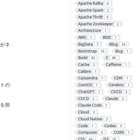
Apache Kafka
6
Apache Spark
2
Apache Thrift
4
Apache ZooKeeper
2
Architecture
1
AWS
BDD
1
1
がネ
BigData
Blog
7
24
Bootstrap
Bug
10
1
Build
C
42
86
Cache
Caffeine
2
1
Calibre
1
Cassandra
CDN
1
1
トの
CentOS
Cerebro
1
1
ChatGPT
CI/CD
7
3
CI/CD
Claude
2
2
を担
Claude Code
1
Cloud
3
Cloud Native
2
Code
Codex
1
3
Computer
CORS
5
1
CSS
D3
69
18