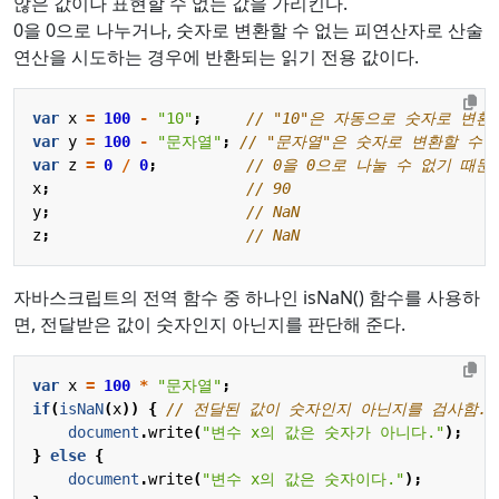
않은 값이나 표현할 수 없는 값을 가리킨다.
0을 0으로 나누거나, 숫자로 변환할 수 없는 피연산자로 산술
연산을 시도하는 경우에 반환되는 읽기 전용 값이다.
var
x
=
100
-
"10"
;
var
y
=
100
-
"문자열"
;
var
z
=
0
/
0
;
x
;
y
;
z
;
자바스크립트의 전역 함수 중 하나인 isNaN() 함수를 사용하
면, 전달받은 값이 숫자인지 아닌지를 판단해 준다.
var
x
=
100
*
"문자열"
;
if
(
isNaN
(
x
))
{
document
.
write
(
"변수 x의 값은 숫자가 아니다."
);
}
else
{
document
.
write
(
"변수 x의 값은 숫자이다."
);