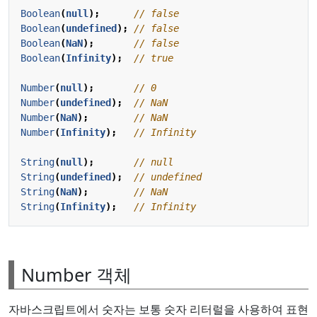
Boolean
(
null
);
Boolean
(
undefined
);
Boolean
(
NaN
);
Boolean
(
Infinity
);
Number
(
null
);
Number
(
undefined
);
Number
(
NaN
);
Number
(
Infinity
);
String
(
null
);
String
(
undefined
);
String
(
NaN
);
String
(
Infinity
);
Number 객체
자바스크립트에서 숫자는 보통 숫자 리터럴을 사용하여 표현