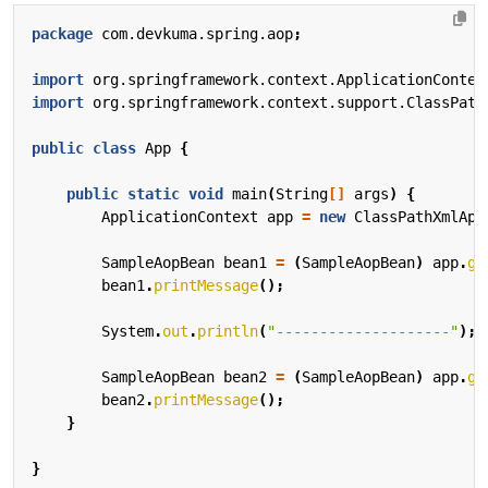
package
com.devkuma.spring.aop
;
import
org.springframework.context.ApplicationContex
import
org.springframework.context.support.ClassPath
public
class
App
{
public
static
void
main
(
String
[]
args
)
{
ApplicationContext
app
=
new
ClassPathXmlApp
SampleAopBean
bean1
=
(
SampleAopBean
)
app
.
ge
bean1
.
printMessage
();
System
.
out
.
println
(
"--------------------"
);
SampleAopBean
bean2
=
(
SampleAopBean
)
app
.
ge
bean2
.
printMessage
();
}
}