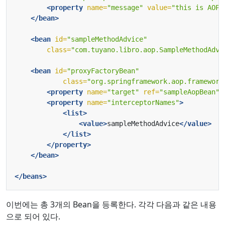
<property
name=
"message"
value=
"this is AOP 
</bean>
<bean
id=
"sampleMethodAdvice"
class=
"com.tuyano.libro.aop.SampleMethodAdvi
<bean
id=
"proxyFactoryBean"
class=
"org.springframework.aop.framework
<property
name=
"target"
ref=
"sampleAopBean"
/
<property
name=
"interceptorNames"
>
<list>
<value>
sampleMethodAdvice
</value>
</list>
</property>
</bean>
</beans>
이번에는 총 3개의 Bean을 등록한다. 각각 다음과 같은 내용
으로 되어 있다.