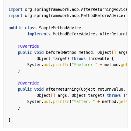
import
org.springframework.aop.AfterReturningAdvice
;
import
org.springframework.aop.MethodBeforeAdvice
;
public
class
SampleMethodAdvice
implements
MethodBeforeAdvice
,
AfterReturnin
@Override
public
void
before
(
Method
method
,
Object
[]
args
,
Object
target
)
throws
Throwable
{
System
.
out
.
println
(
"*before: "
+
method
.
getN
}
@Override
public
void
afterReturning
(
Object
returnValue
,
M
Object
[]
args
,
Object
target
)
throws
Thr
System
.
out
.
println
(
"*after: "
+
method
.
getNa
}
}