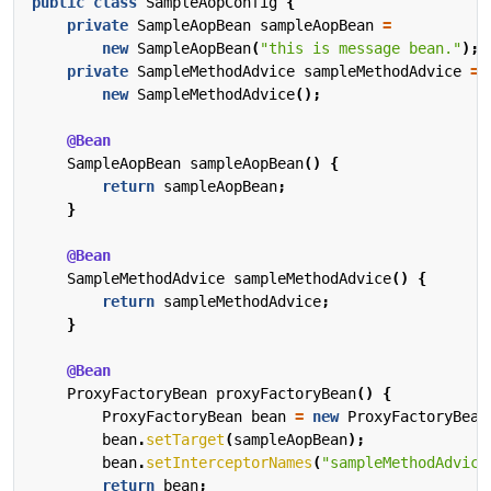
public
class
SampleAopConfig
{
private
SampleAopBean
sampleAopBean
=
new
SampleAopBean
(
"this is message bean."
);
private
SampleMethodAdvice
sampleMethodAdvice
=
new
SampleMethodAdvice
();
@Bean
SampleAopBean
sampleAopBean
()
{
return
sampleAopBean
;
}
@Bean
SampleMethodAdvice
sampleMethodAdvice
()
{
return
sampleMethodAdvice
;
}
@Bean
ProxyFactoryBean
proxyFactoryBean
()
{
ProxyFactoryBean
bean
=
new
ProxyFactoryBean
bean
.
setTarget
(
sampleAopBean
);
bean
.
setInterceptorNames
(
"sampleMethodAdvice
return
bean
;