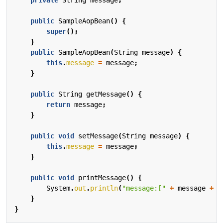
public
SampleAopBean
()
{
super
();
}
public
SampleAopBean
(
String
message
)
{
this
.
message
=
message
;
}
public
String
getMessage
()
{
return
message
;
}
public
void
setMessage
(
String
message
)
{
this
.
message
=
message
;
}
public
void
printMessage
()
{
System
.
out
.
println
(
"message:["
+
message
+
"
}
}